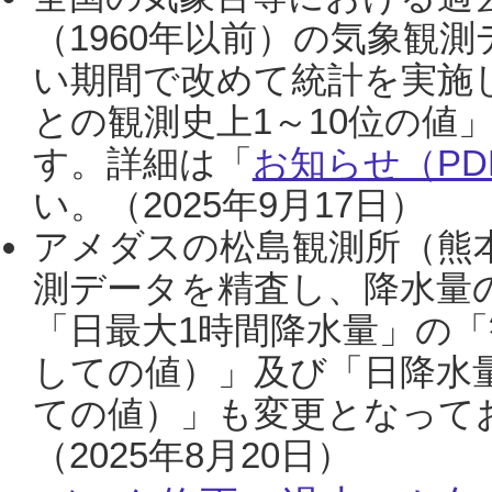
（1960年以前）の気象観
い期間で改めて統計を実施
との観測史上1～10位の値
す。詳細は「
お知らせ（PDF
い。（2025年9月17日）
アメダスの松島観測所（熊本
測データを精査し、降水量
「日最大1時間降水量」の「
しての値）」及び「日降水
ての値）」も変更となって
（2025年8月20日）