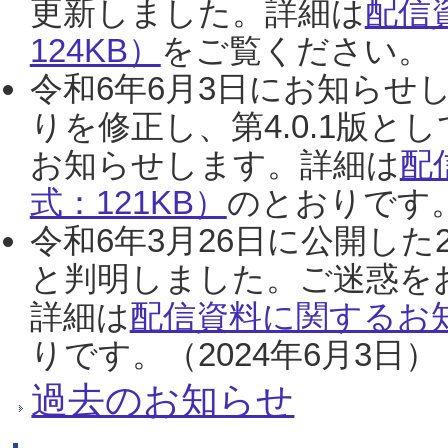
更新しました。詳細は
配信
124KB）
をご覧ください。（2
令和6年6月3日にお知らせし
りを修正し、第4.0.1版
お知らせします。詳細は
配
式：121KB）
のとおりです。
令和6年3月26日に公開した
と判明しました。ご迷惑を
詳細は
配信資料に関するお知
りです。（2024年6月3日）
過去のお知らせ