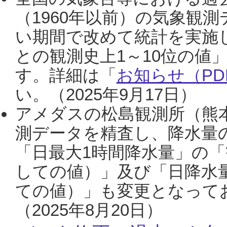
（1960年以前）の気象観
い期間で改めて統計を実施
との観測史上1～10位の値
す。詳細は「
お知らせ（PDF
い。（2025年9月17日）
アメダスの松島観測所（熊本
測データを精査し、降水量
「日最大1時間降水量」の「
しての値）」及び「日降水
ての値）」も変更となって
（2025年8月20日）