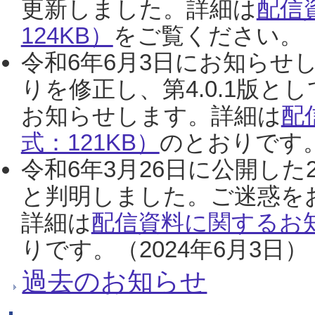
更新しました。詳細は
配信
124KB）
をご覧ください。（2
令和6年6月3日にお知らせし
りを修正し、第4.0.1版
お知らせします。詳細は
配
式：121KB）
のとおりです。
令和6年3月26日に公開した
と判明しました。ご迷惑を
詳細は
配信資料に関するお知
りです。（2024年6月3日）
過去のお知らせ