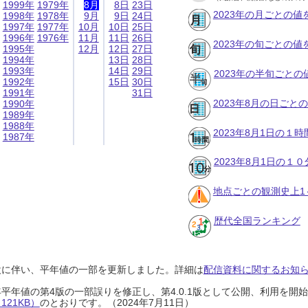
1999年
1979年
8月
8日
23日
2023年の月ごとの値
1998年
1978年
9月
9日
24日
1997年
1977年
10月
10日
25日
1996年
1976年
11月
11日
26日
2023年の旬ごとの値
1995年
12月
12日
27日
1994年
13日
28日
1993年
14日
29日
2023年の半旬ごとの
1992年
15日
30日
1991年
31日
2023年8月の日ごと
1990年
1989年
1988年
2023年8月1日の１
1987年
2023年8月1日の１
地点ごとの観測史上1
歴代全国ランキング
設に伴い、平年値の一部を更新しました。詳細は
配信資料に関するお知らせ
0年平年値の第4版の一部誤りを修正し、第4.0.1版として公開、利用を
21KB）
のとおりです。（2024年7月11日）