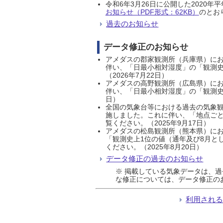
令和6年3月26日に公開した202
お知らせ（PDF形式：62KB）
のとおり
過去のお知らせ
データ修正のお知らせ
アメダスの郡家観測所（兵庫県）におい
伴い、「日最小相対湿度」の「観測史
（2026年7月22日）
アメダスの高野観測所（広島県）におい
伴い、「日最小相対湿度」の「観測史
日）
全国の気象台等における過去の気象観
施しました。これに伴い、「地点ごと
覧ください。（2025年9月17日）
アメダスの松島観測所（熊本県）にお
「観測史上1位の値（通年及び8月と
ください。（2025年8月20日）
データ修正の過去のお知らせ
※ 掲載している気象データは、
な修正については、データ修正の
利用され