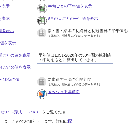
を表示
半旬ごとの平年値を表示
を表示
8月の日ごとの平年値を表示
値を表示
霜・雪・結氷の初終日と初冠雪日の平年値を
（気象台、測候所などのみのデータです）
の値を表示
時間ごとの値を表示
平年値は1991-2020年の30年間の観測値
の平均をもとに算出しています。
０分ごとの値を表示
～10位の値
要素別データの公開期間
（気象台、測候所などのみのデータです）
メッシュ平年値図
(PDF形式：124KB）
をご覧くださ
開始しましたのでお知らせします。詳細は
配