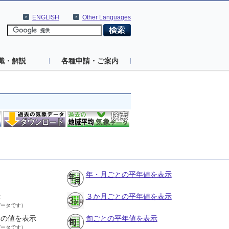
ENGLISH
Other Languages
識・解説
各種申請・ご案内
年・月ごとの平年値を表示
示
３か月ごとの平年値を表示
データです）
との値を表示
旬ごとの平年値を表示
データです）