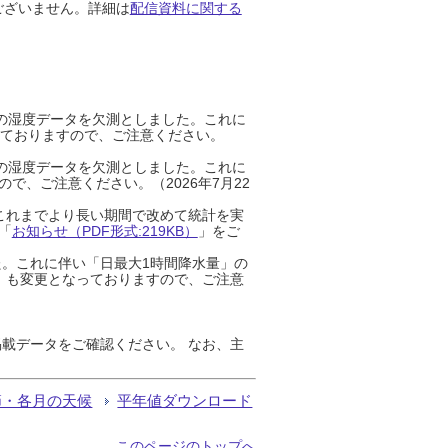
ございません。詳細は
配信資料に関する
までの湿度データを欠測としました。これに
っておりますので、ご注意ください。
までの湿度データを欠測としました。これに
、ご注意ください。（2026年7月22
これまでより長い期間で改めて統計を実
「
お知らせ（PDF形式:219KB）
」をご
た。これに伴い「日最大1時間降水量」の
」も変更となっておりますので、ご注意
載データをご確認ください。 なお、主
節・各月の天候
平年値ダウンロード
このページのトップへ