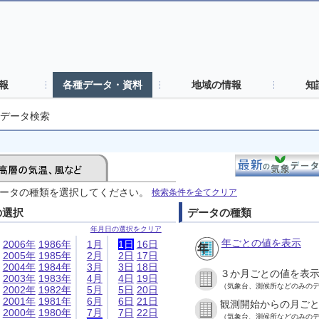
報
各種データ・資料
地域の情報
知
データ検索
ータの種類を選択してください。
検索条件を全てクリア
の選択
データの種類
年月日の選択をクリア
年ごとの値を表示
2006年
1986年
1月
1日
16日
2005年
1985年
2月
2日
17日
2004年
1984年
3月
3日
18日
３か月ごとの値を表
2003年
1983年
4月
4日
19日
（気象台、測候所などのみの
2002年
1982年
5月
5日
20日
2001年
1981年
6月
6日
21日
観測開始からの月ご
2000年
1980年
7月
7日
22日
（気象台、測候所などのみの