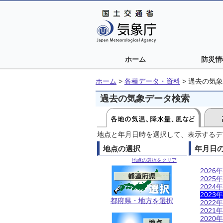
ホーム
防災情
ホーム
>
各種データ・資料
>
過去の気象
過去の気象データ検索
地点と年月日時を選択して、表示するデ
地点の選択
年月日
地点の選択をクリア
2026年
2025年
2024年
2023年
都府県・地方を選択
2022年
2021年
2020年