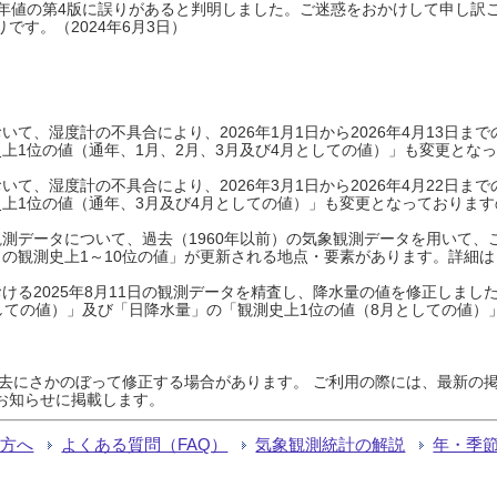
0年平年値の第4版に誤りがあると判明しました。ご迷惑をおかけして申し訳
です。（2024年6月3日）
て、湿度計の不具合により、2026年1月1日から2026年4月13日
上1位の値（通年、1月、2月、3月及び4月としての値）」も変更とな
て、湿度計の不具合により、2026年3月1日から2026年4月22日
上1位の値（通年、3月及び4月としての値）」も変更となっておりますので
測データについて、過去（1960年以前）の気象観測データを用いて、
の観測史上1～10位の値」が更新される地点・要素があります。詳細は
ける2025年8月11日の観測データを精査し、降水量の値を修正しまし
しての値）」及び「日降水量」の「観測史上1位の値（8月としての値）
過去にさかのぼって修正する場合があります。 ご利用の際には、最新の掲
お知らせに掲載します。
る方へ
よくある質問（FAQ）
気象観測統計の解説
年・季