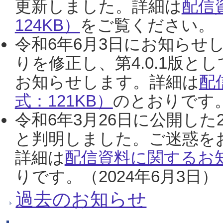
更新しました。詳細は
配信
124KB）
をご覧ください。（2
令和6年6月3日にお知らせし
りを修正し、第4.0.1版
お知らせします。詳細は
配
式：121KB）
のとおりです。
令和6年3月26日に公開した
と判明しました。ご迷惑を
詳細は
配信資料に関するお知
りです。（2024年6月3日）
過去のお知らせ