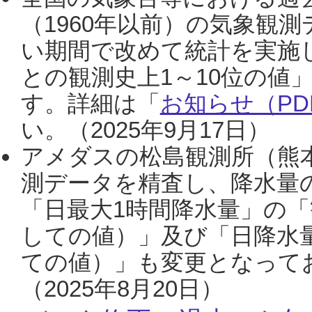
（1960年以前）の気象観
い期間で改めて統計を実施
との観測史上1～10位の値
す。詳細は「
お知らせ（PDF
い。（2025年9月17日）
アメダスの松島観測所（熊本
測データを精査し、降水量
「日最大1時間降水量」の「
しての値）」及び「日降水
ての値）」も変更となって
（2025年8月20日）