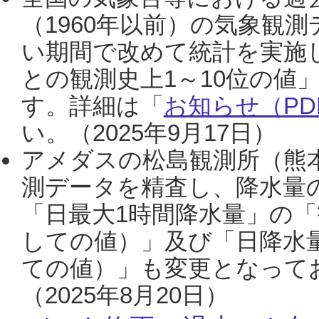
（1960年以前）の気象観
い期間で改めて統計を実施
との観測史上1～10位の値
す。詳細は「
お知らせ（PDF
い。（2025年9月17日）
アメダスの松島観測所（熊本
測データを精査し、降水量
「日最大1時間降水量」の「
しての値）」及び「日降水
ての値）」も変更となって
（2025年8月20日）