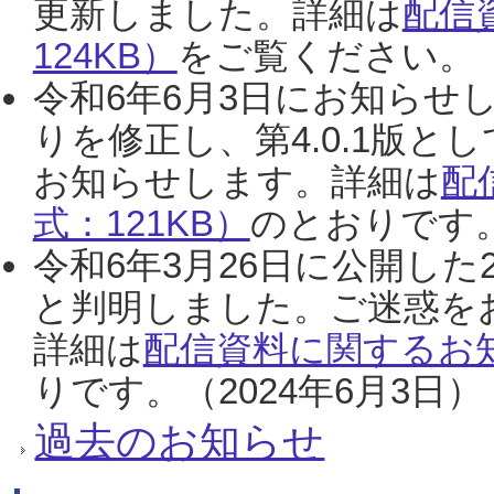
更新しました。詳細は
配信
124KB）
をご覧ください。（2
令和6年6月3日にお知らせし
りを修正し、第4.0.1版
お知らせします。詳細は
配
式：121KB）
のとおりです。
令和6年3月26日に公開した
と判明しました。ご迷惑を
詳細は
配信資料に関するお知
りです。（2024年6月3日）
過去のお知らせ