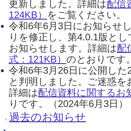
更新しました。詳細は
配信
124KB）
をご覧ください。（2
令和6年6月3日にお知らせし
りを修正し、第4.0.1版
お知らせします。詳細は
配
式：121KB）
のとおりです。
令和6年3月26日に公開した
と判明しました。ご迷惑を
詳細は
配信資料に関するお知
りです。（2024年6月3日）
過去のお知らせ