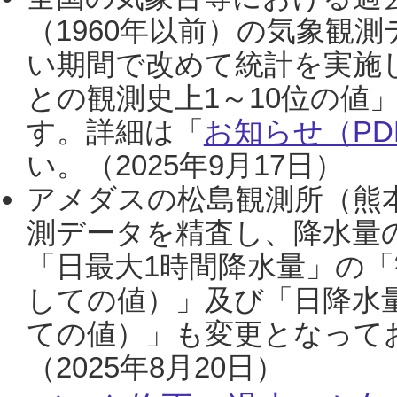
（1960年以前）の気象観
い期間で改めて統計を実施
との観測史上1～10位の値
す。詳細は「
お知らせ（PDF
い。（2025年9月17日）
アメダスの松島観測所（熊本
測データを精査し、降水量
「日最大1時間降水量」の「
しての値）」及び「日降水
ての値）」も変更となって
（2025年8月20日）