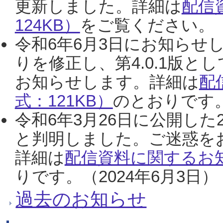
更新しました。詳細は
配信
124KB）
をご覧ください。（2
令和6年6月3日にお知らせし
りを修正し、第4.0.1版
お知らせします。詳細は
配
式：121KB）
のとおりです。
令和6年3月26日に公開した
と判明しました。ご迷惑を
詳細は
配信資料に関するお知
りです。（2024年6月3日）
過去のお知らせ