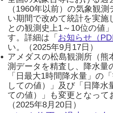
（1960年以前）の気象観
い期間で改めて統計を実施
との観測史上1～10位の値
す。詳細は「
お知らせ（PDF
い。（2025年9月17日）
アメダスの松島観測所（熊本
測データを精査し、降水量
「日最大1時間降水量」の「
しての値）」及び「日降水
ての値）」も変更となって
（2025年8月20日）