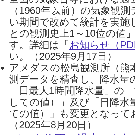
（1960年以前）の気象観
い期間で改めて統計を実施
との観測史上1～10位の値
す。詳細は「
お知らせ（PDF
い。（2025年9月17日）
アメダスの松島観測所（熊本
測データを精査し、降水量
「日最大1時間降水量」の「
しての値）」及び「日降水
ての値）」も変更となって
（2025年8月20日）