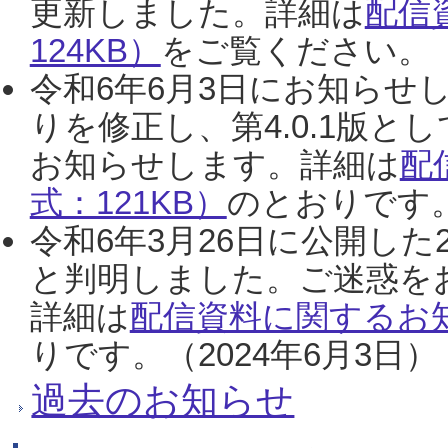
更新しました。詳細は
配信
124KB）
をご覧ください。（2
令和6年6月3日にお知らせし
りを修正し、第4.0.1版
お知らせします。詳細は
配
式：121KB）
のとおりです。
令和6年3月26日に公開した
と判明しました。ご迷惑を
詳細は
配信資料に関するお知
りです。（2024年6月3日）
過去のお知らせ