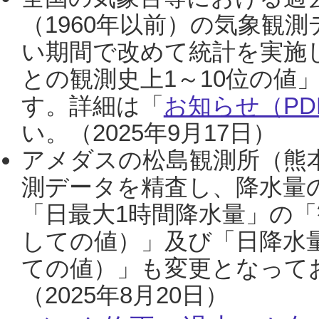
（1960年以前）の気象観
い期間で改めて統計を実施
との観測史上1～10位の値
す。詳細は「
お知らせ（PDF
い。（2025年9月17日）
アメダスの松島観測所（熊本
測データを精査し、降水量
「日最大1時間降水量」の「
しての値）」及び「日降水
ての値）」も変更となって
（2025年8月20日）