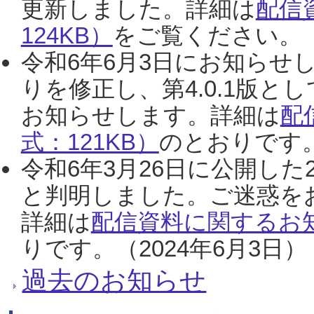
更新しました。詳細は
配信
124KB）
をご覧ください。（2
令和6年6月3日にお知らせし
りを修正し、第4.0.1版
お知らせします。詳細は
配
式：121KB）
のとおりです。
令和6年3月26日に公開した
と判明しました。ご迷惑を
詳細は
配信資料に関するお知
りです。（2024年6月3日）
過去のお知らせ