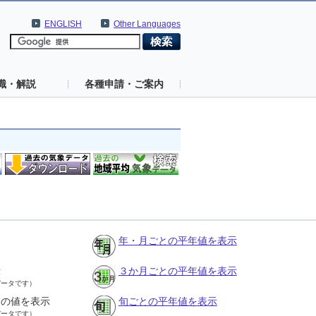
ENGLISH
Other Languages
識・解説
各種申請・ご案内
年・月ごとの平年値を表示
示
３か月ごとの平年値を表示
データです）
との値を表示
旬ごとの平年値を表示
データです）