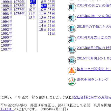
1999年
1979年
8月
8日
23日
2015年の月ごとの値
1998年
1978年
9月
9日
24日
1997年
1977年
10月
10日
25日
1996年
1976年
11月
11日
26日
2015年の旬ごとの値
1995年
12月
12日
27日
1994年
13日
28日
1993年
14日
29日
2015年の半旬ごとの
1992年
15日
30日
1991年
31日
2015年8月の日ごと
1990年
1989年
1988年
2015年8月9日の１
1987年
2015年8月9日の１
地点ごとの観測史上1
歴代全国ランキング
設に伴い、平年値の一部を更新しました。詳細は
配信資料に関するお知らせ
0年平年値の第4版の一部誤りを修正し、第4.0.1版として公開、利用を
21KB）
のとおりです。（2024年7月11日）