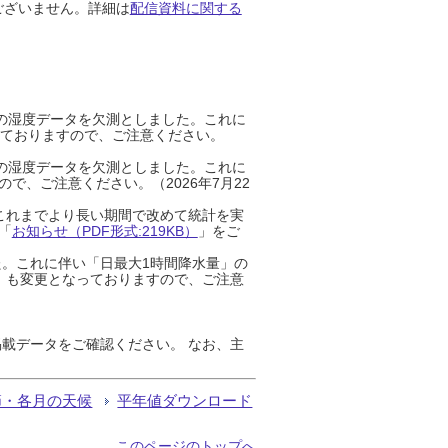
ございません。詳細は
配信資料に関する
までの湿度データを欠測としました。これに
っておりますので、ご注意ください。
までの湿度データを欠測としました。これに
、ご注意ください。（2026年7月22
これまでより長い期間で改めて統計を実
「
お知らせ（PDF形式:219KB）
」をご
た。これに伴い「日最大1時間降水量」の
」も変更となっておりますので、ご注意
載データをご確認ください。 なお、主
節・各月の天候
平年値ダウンロード
このページのトップへ