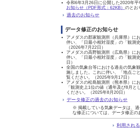
令和6年3月26日に公開した202
お知らせ（PDF形式：62KB）
のとおり
過去のお知らせ
データ修正のお知らせ
アメダスの郡家観測所（兵庫県）におい
伴い、「日最小相対湿度」の「観測史
（2026年7月22日）
アメダスの高野観測所（広島県）におい
伴い、「日最小相対湿度」の「観測史
日）
全国の気象台等における過去の気象観
施しました。これに伴い、「地点ごと
覧ください。（2025年9月17日）
アメダスの松島観測所（熊本県）にお
「観測史上1位の値（通年及び8月と
ください。（2025年8月20日）
データ修正の過去のお知らせ
※ 掲載している気象データは、
な修正については、データ修正の
利用され