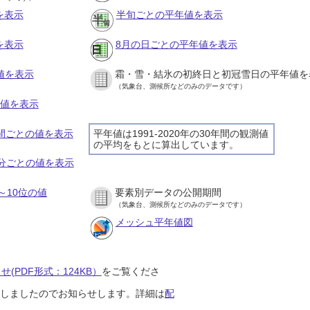
を表示
半旬ごとの平年値を表示
を表示
8月の日ごとの平年値を表示
値を表示
霜・雪・結氷の初終日と初冠雪日の平年値を
（気象台、測候所などのみのデータです）
の値を表示
時間ごとの値を表示
平年値は1991-2020年の30年間の観測値
の平均をもとに算出しています。
０分ごとの値を表示
～10位の値
要素別データの公開期間
（気象台、測候所などのみのデータです）
メッシュ平年値図
(PDF形式：124KB）
をご覧くださ
開始しましたのでお知らせします。詳細は
配