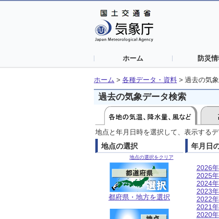
ホーム
防災情
ホーム
>
各種データ・資料
>
過去の気象
過去の気象データ検索
地点と年月日時を選択して、表示するデ
地点の選択
年月日
地点の選択をクリア
2026年
2025年
2024年
2023年
都府県・地方を選択
2022年
2021年
2020年