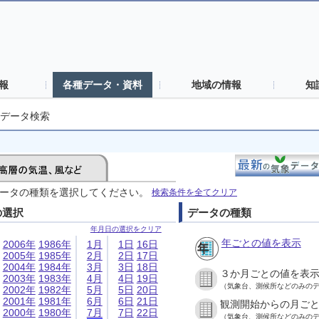
報
各種データ・資料
地域の情報
知
データ検索
ータの種類を選択してください。
検索条件を全てクリア
の選択
データの種類
年月日の選択をクリア
年ごとの値を表示
2006年
1986年
1月
1日
16日
2005年
1985年
2月
2日
17日
2004年
1984年
3月
3日
18日
３か月ごとの値を表
2003年
1983年
4月
4日
19日
（気象台、測候所などのみの
2002年
1982年
5月
5日
20日
2001年
1981年
6月
6日
21日
観測開始からの月ご
2000年
1980年
7月
7日
22日
（気象台、測候所などのみの