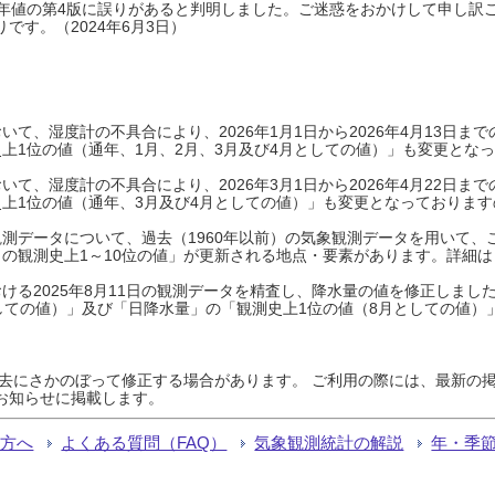
0年平年値の第4版に誤りがあると判明しました。ご迷惑をおかけして申し訳
です。（2024年6月3日）
て、湿度計の不具合により、2026年1月1日から2026年4月13日
上1位の値（通年、1月、2月、3月及び4月としての値）」も変更とな
て、湿度計の不具合により、2026年3月1日から2026年4月22日
上1位の値（通年、3月及び4月としての値）」も変更となっておりますので
測データについて、過去（1960年以前）の気象観測データを用いて、
の観測史上1～10位の値」が更新される地点・要素があります。詳細は
ける2025年8月11日の観測データを精査し、降水量の値を修正しまし
しての値）」及び「日降水量」の「観測史上1位の値（8月としての値）
過去にさかのぼって修正する場合があります。 ご利用の際には、最新の掲
お知らせに掲載します。
る方へ
よくある質問（FAQ）
気象観測統計の解説
年・季