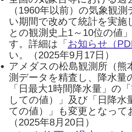
（1960年以前）の気象観
い期間で改めて統計を実施
との観測史上1～10位の値
す。詳細は「
お知らせ（PDF
い。（2025年9月17日）
アメダスの松島観測所（熊本
測データを精査し、降水量
「日最大1時間降水量」の「
しての値）」及び「日降水
ての値）」も変更となって
（2025年8月20日）