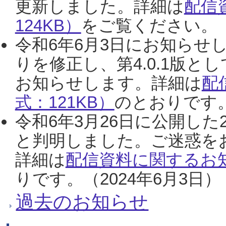
更新しました。詳細は
配信
124KB）
をご覧ください。（2
令和6年6月3日にお知らせし
りを修正し、第4.0.1版
お知らせします。詳細は
配
式：121KB）
のとおりです。
令和6年3月26日に公開した
と判明しました。ご迷惑を
詳細は
配信資料に関するお知
りです。（2024年6月3日）
過去のお知らせ