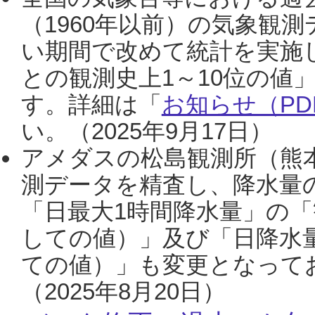
（1960年以前）の気象観
い期間で改めて統計を実施
との観測史上1～10位の値
す。詳細は「
お知らせ（PDF
い。（2025年9月17日）
アメダスの松島観測所（熊本
測データを精査し、降水量
「日最大1時間降水量」の「
しての値）」及び「日降水
ての値）」も変更となって
（2025年8月20日）