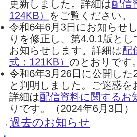
更新しました。詳細は
配信
124KB）
をご覧ください。（2
令和6年6月3日にお知らせし
りを修正し、第4.0.1版
お知らせします。詳細は
配
式：121KB）
のとおりです。
令和6年3月26日に公開した
と判明しました。ご迷惑を
詳細は
配信資料に関するお知
りです。（2024年6月3日）
過去のお知らせ