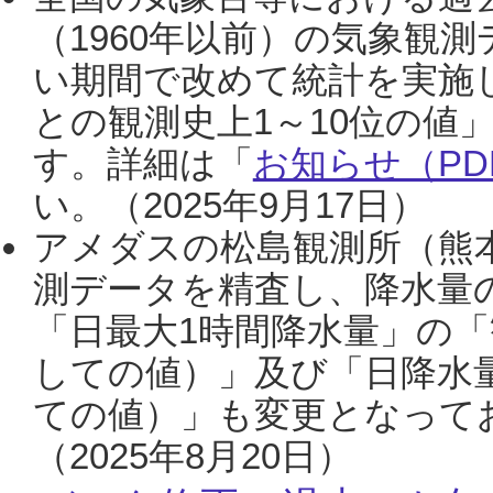
（1960年以前）の気象観
い期間で改めて統計を実施
との観測史上1～10位の値
す。詳細は「
お知らせ（PDF
い。（2025年9月17日）
アメダスの松島観測所（熊本
測データを精査し、降水量
「日最大1時間降水量」の「
しての値）」及び「日降水
ての値）」も変更となって
（2025年8月20日）