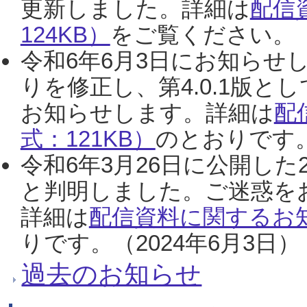
更新しました。詳細は
配信
124KB）
をご覧ください。（2
令和6年6月3日にお知らせし
りを修正し、第4.0.1版
お知らせします。詳細は
配
式：121KB）
のとおりです。
令和6年3月26日に公開した
と判明しました。ご迷惑を
詳細は
配信資料に関するお知
りです。（2024年6月3日）
過去のお知らせ