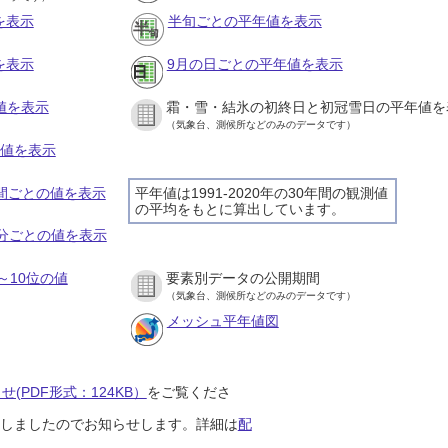
を表示
半旬ごとの平年値を表示
を表示
9月の日ごとの平年値を表示
値を表示
霜・雪・結氷の初終日と初冠雪日の平年値を
（気象台、測候所などのみのデータです）
の値を表示
時間ごとの値を表示
平年値は1991-2020年の30年間の観測値
の平均をもとに算出しています。
０分ごとの値を表示
～10位の値
要素別データの公開期間
（気象台、測候所などのみのデータです）
メッシュ平年値図
(PDF形式：124KB）
をご覧くださ
開始しましたのでお知らせします。詳細は
配