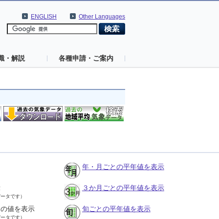
ENGLISH
Other Languages
識・解説
各種申請・ご案内
年・月ごとの平年値を表示
示
３か月ごとの平年値を表示
データです）
との値を表示
旬ごとの平年値を表示
データです）