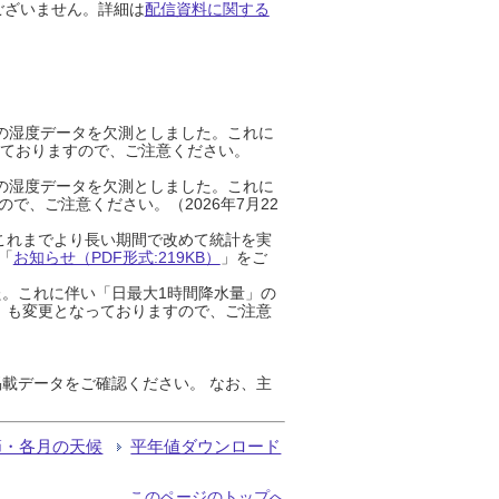
ございません。詳細は
配信資料に関する
までの湿度データを欠測としました。これに
っておりますので、ご注意ください。
までの湿度データを欠測としました。これに
、ご注意ください。（2026年7月22
これまでより長い期間で改めて統計を実
「
お知らせ（PDF形式:219KB）
」をご
た。これに伴い「日最大1時間降水量」の
」も変更となっておりますので、ご注意
載データをご確認ください。 なお、主
節・各月の天候
平年値ダウンロード
このページのトップへ