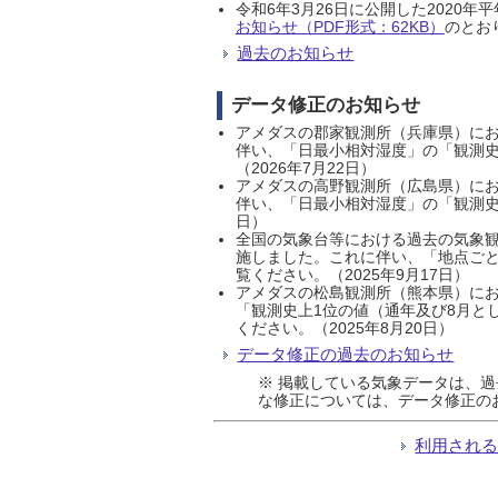
令和6年3月26日に公開した202
お知らせ（PDF形式：62KB）
のとおり
過去のお知らせ
データ修正のお知らせ
アメダスの郡家観測所（兵庫県）におい
伴い、「日最小相対湿度」の「観測史
（2026年7月22日）
アメダスの高野観測所（広島県）におい
伴い、「日最小相対湿度」の「観測史
日）
全国の気象台等における過去の気象観
施しました。これに伴い、「地点ごと
覧ください。（2025年9月17日）
アメダスの松島観測所（熊本県）にお
「観測史上1位の値（通年及び8月と
ください。（2025年8月20日）
データ修正の過去のお知らせ
※ 掲載している気象データは、
な修正については、データ修正の
利用され