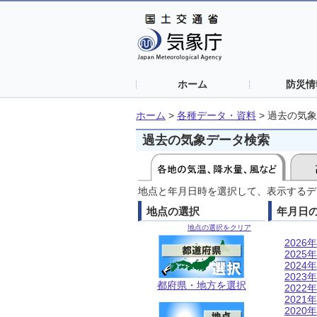
ホーム
防災情
ホーム
>
各種データ・資料
>
過去の気象
過去の気象データ検索
地点と年月日時を選択して、表示するデ
地点の選択
年月日
地点の選択をクリア
2026年
2025年
2024年
2023年
都府県・地方を選択
2022年
2021年
2020年