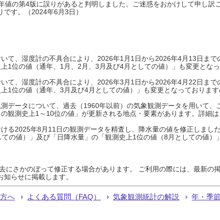
0年平年値の第4版に誤りがあると判明しました。ご迷惑をおかけして申し訳
です。（2024年6月3日）
て、湿度計の不具合により、2026年1月1日から2026年4月13日
上1位の値（通年、1月、2月、3月及び4月としての値）」も変更とな
て、湿度計の不具合により、2026年3月1日から2026年4月22日
上1位の値（通年、3月及び4月としての値）」も変更となっておりますので
測データについて、過去（1960年以前）の気象観測データを用いて、
の観測史上1～10位の値」が更新される地点・要素があります。詳細は
ける2025年8月11日の観測データを精査し、降水量の値を修正しまし
しての値）」及び「日降水量」の「観測史上1位の値（8月としての値）
過去にさかのぼって修正する場合があります。 ご利用の際には、最新の掲
お知らせに掲載します。
る方へ
よくある質問（FAQ）
気象観測統計の解説
年・季