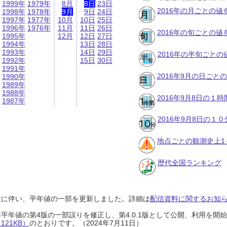
1999年
1979年
8月
8日
23日
2016年の月ごとの値
1998年
1978年
9月
9日
24日
1997年
1977年
10月
10日
25日
1996年
1976年
11月
11日
26日
2016年の旬ごとの値
1995年
12月
12日
27日
1994年
13日
28日
1993年
14日
29日
2016年の半旬ごとの
1992年
15日
30日
1991年
2016年9月の日ごと
1990年
1989年
1988年
2016年9月8日の１
1987年
2016年9月8日の１
地点ごとの観測史上1
歴代全国ランキング
設に伴い、平年値の一部を更新しました。詳細は
配信資料に関するお知らせ
0年平年値の第4版の一部誤りを修正し、第4.0.1版として公開、利用を
21KB）
のとおりです。（2024年7月11日）