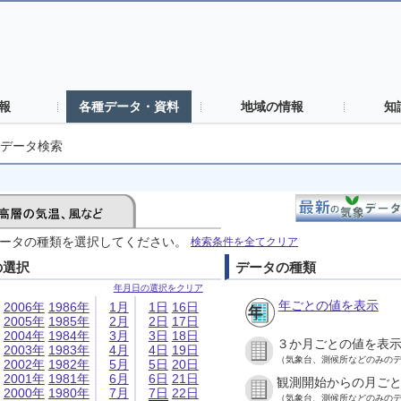
報
各種データ・資料
地域の情報
知
データ検索
ータの種類を選択してください。
検索条件を全てクリア
の選択
データの種類
年月日の選択をクリア
年ごとの値を表示
2006年
1986年
1月
1日
16日
2005年
1985年
2月
2日
17日
2004年
1984年
3月
3日
18日
３か月ごとの値を表
2003年
1983年
4月
4日
19日
（気象台、測候所などのみの
2002年
1982年
5月
5日
20日
2001年
1981年
6月
6日
21日
観測開始からの月ご
2000年
1980年
7月
7日
22日
（気象台、測候所などのみの