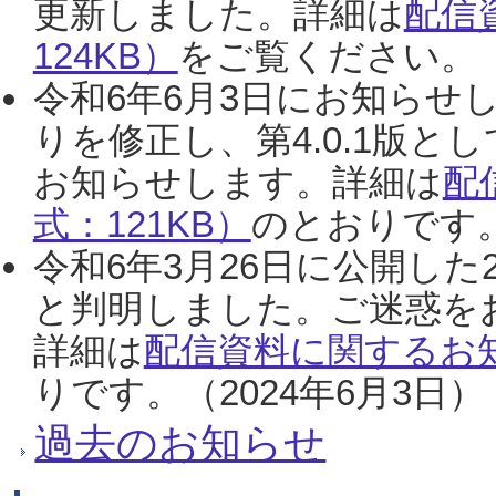
更新しました。詳細は
配信
124KB）
をご覧ください。（2
令和6年6月3日にお知らせし
りを修正し、第4.0.1版
お知らせします。詳細は
配
式：121KB）
のとおりです。
令和6年3月26日に公開した
と判明しました。ご迷惑を
詳細は
配信資料に関するお知
りです。（2024年6月3日）
過去のお知らせ