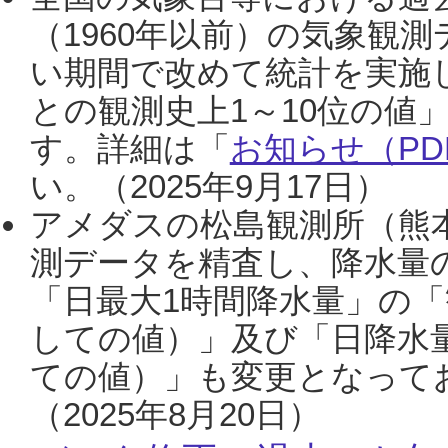
（1960年以前）の気象観
い期間で改めて統計を実施
との観測史上1～10位の値
す。詳細は「
お知らせ（PDF
い。（2025年9月17日）
アメダスの松島観測所（熊本
測データを精査し、降水量
「日最大1時間降水量」の「
しての値）」及び「日降水
ての値）」も変更となって
（2025年8月20日）