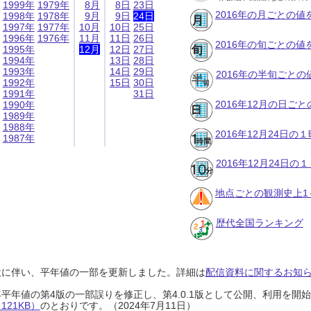
1999年
1979年
8月
8日
23日
2016年の月ごとの値
1998年
1978年
9月
9日
24日
1997年
1977年
10月
10日
25日
1996年
1976年
11月
11日
26日
2016年の旬ごとの値
1995年
12月
12日
27日
1994年
13日
28日
1993年
14日
29日
2016年の半旬ごとの
1992年
15日
30日
1991年
31日
2016年12月の日ご
1990年
1989年
1988年
2016年12月24日
1987年
2016年12月24日
地点ごとの観測史上1
歴代全国ランキング
設に伴い、平年値の一部を更新しました。詳細は
配信資料に関するお知らせ
0年平年値の第4版の一部誤りを修正し、第4.0.1版として公開、利用を
21KB）
のとおりです。（2024年7月11日）