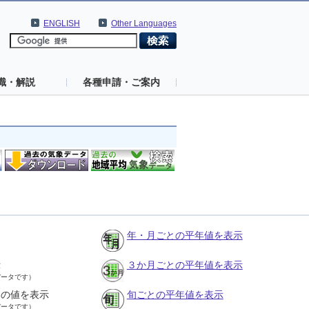
ENGLISH
Other Languages
識・解説
各種申請・ご案内
年・月ごとの平年値を表示
示
３か月ごとの平年値を表示
データです）
との値を表示
旬ごとの平年値を表示
データです）