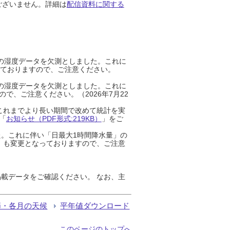
ございません。詳細は
配信資料に関する
までの湿度データを欠測としました。これに
っておりますので、ご注意ください。
までの湿度データを欠測としました。これに
、ご注意ください。（2026年7月22
これまでより長い期間で改めて統計を実
「
お知らせ（PDF形式:219KB）
」をご
た。これに伴い「日最大1時間降水量」の
」も変更となっておりますので、ご注意
載データをご確認ください。 なお、主
節・各月の天候
平年値ダウンロード
このページのトップへ