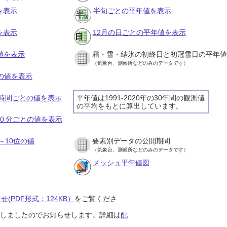
を表示
半旬ごとの平年値を表示
を表示
12月の日ごとの平年値を表示
値を表示
霜・雪・結氷の初終日と初冠雪日の平年値
（気象台、測候所などのみのデータです）
との値を表示
の１時間ごとの値を表示
平年値は1991-2020年の30年間の観測値
の平均をもとに算出しています。
の１０分ごとの値を表示
～10位の値
要素別データの公開期間
（気象台、測候所などのみのデータです）
メッシュ平年値図
(PDF形式：124KB）
をご覧くださ
開始しましたのでお知らせします。詳細は
配