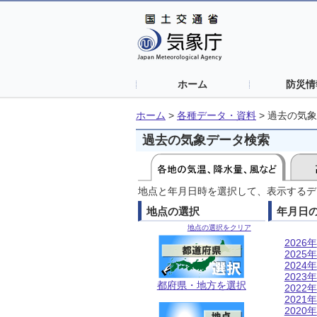
ホーム
防災情
ホーム
>
各種データ・資料
>
過去の気象
過去の気象データ検索
地点と年月日時を選択して、表示するデ
地点の選択
年月日
地点の選択をクリア
2026年
2025年
2024年
2023年
都府県・地方を選択
2022年
2021年
2020年