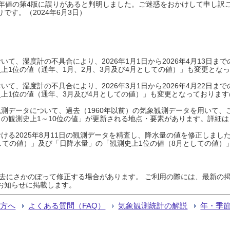
0年平年値の第4版に誤りがあると判明しました。ご迷惑をおかけして申し訳
です。（2024年6月3日）
て、湿度計の不具合により、2026年1月1日から2026年4月13日
上1位の値（通年、1月、2月、3月及び4月としての値）」も変更とな
て、湿度計の不具合により、2026年3月1日から2026年4月22日
上1位の値（通年、3月及び4月としての値）」も変更となっておりますので
測データについて、過去（1960年以前）の気象観測データを用いて、
の観測史上1～10位の値」が更新される地点・要素があります。詳細は
ける2025年8月11日の観測データを精査し、降水量の値を修正しまし
しての値）」及び「日降水量」の「観測史上1位の値（8月としての値）
過去にさかのぼって修正する場合があります。 ご利用の際には、最新の掲
お知らせに掲載します。
る方へ
よくある質問（FAQ）
気象観測統計の解説
年・季