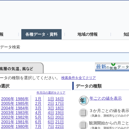
報
各種データ・資料
地域の情報
知
データ検索
ータの種類を選択してください。
検索条件を全てクリア
の選択
データの種類
年月日の選択をクリア
年ごとの値を表示
2006年
1986年
1月
1日
16日
2005年
1985年
2月
2日
17日
2004年
1984年
3月
3日
18日
３か月ごとの値を表
2003年
1983年
4月
4日
19日
（気象台、測候所などのみの
2002年
1982年
5月
5日
20日
2001年
1981年
6月
6日
21日
観測開始からの月ご
2000年
1980年
7月
7日
22日
（気象台、測候所などのみの