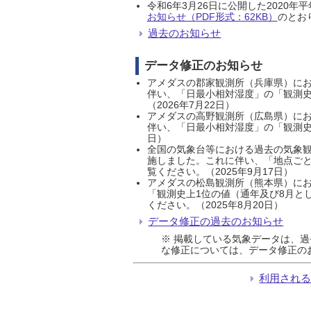
令和6年3月26日に公開した202
お知らせ（PDF形式：62KB）
のとおり
過去のお知らせ
データ修正のお知らせ
アメダスの郡家観測所（兵庫県）におい
伴い、「日最小相対湿度」の「観測史
（2026年7月22日）
アメダスの高野観測所（広島県）におい
伴い、「日最小相対湿度」の「観測史
日）
全国の気象台等における過去の気象観
施しました。これに伴い、「地点ごと
覧ください。（2025年9月17日）
アメダスの松島観測所（熊本県）にお
「観測史上1位の値（通年及び8月と
ください。（2025年8月20日）
データ修正の過去のお知らせ
※ 掲載している気象データは、
な修正については、データ修正の
利用され