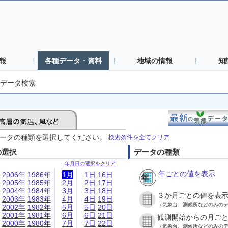
報
各種データ・資料
地域の情報
知
データ検索
ータの種類を選択してください。
検索条件を全てクリア
の選択
データの種類
年月日の選択をクリア
年ごとの値を表示
2006年
1986年
1月
1日
16日
2005年
1985年
2月
2日
17日
2004年
1984年
3月
3日
18日
３か月ごとの値を表
2003年
1983年
4月
4日
19日
（気象台、測候所などのみの
2002年
1982年
5月
5日
20日
2001年
1981年
6月
6日
21日
観測開始からの月ご
2000年
1980年
7月
7日
22日
（気象台、測候所などのみの