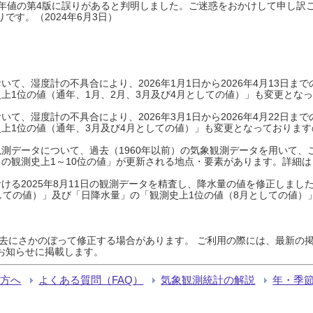
0年平年値の第4版に誤りがあると判明しました。ご迷惑をおかけして申し訳
です。（2024年6月3日）
て、湿度計の不具合により、2026年1月1日から2026年4月13日
上1位の値（通年、1月、2月、3月及び4月としての値）」も変更とな
て、湿度計の不具合により、2026年3月1日から2026年4月22日
上1位の値（通年、3月及び4月としての値）」も変更となっておりますので
測データについて、過去（1960年以前）の気象観測データを用いて、
の観測史上1～10位の値」が更新される地点・要素があります。詳細は
ける2025年8月11日の観測データを精査し、降水量の値を修正しまし
しての値）」及び「日降水量」の「観測史上1位の値（8月としての値）
過去にさかのぼって修正する場合があります。 ご利用の際には、最新の掲
お知らせに掲載します。
る方へ
よくある質問（FAQ）
気象観測統計の解説
年・季