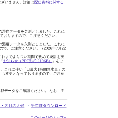
ございません。詳細は
配信資料に関する
までの湿度データを欠測としました。これに
っておりますので、ご注意ください。
までの湿度データを欠測としました。これに
、ご注意ください。（2026年7月22
これまでより長い期間で改めて統計を実
「
お知らせ（PDF形式:219KB）
」をご
た。これに伴い「日最大1時間降水量」の
」も変更となっておりますので、ご注意
載データをご確認ください。 なお、主
節・各月の天候
平年値ダウンロード
このページのトップへ