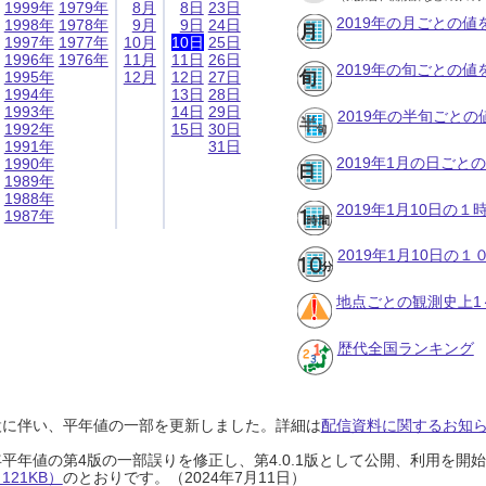
1999年
1979年
8月
8日
23日
2019年の月ごとの値
1998年
1978年
9月
9日
24日
1997年
1977年
10月
10日
25日
1996年
1976年
11月
11日
26日
2019年の旬ごとの値
1995年
12月
12日
27日
1994年
13日
28日
1993年
14日
29日
2019年の半旬ごとの
1992年
15日
30日
1991年
31日
2019年1月の日ごと
1990年
1989年
1988年
2019年1月10日の
1987年
2019年1月10日の
地点ごとの観測史上1
歴代全国ランキング
設に伴い、平年値の一部を更新しました。詳細は
配信資料に関するお知らせ
0年平年値の第4版の一部誤りを修正し、第4.0.1版として公開、利用を
21KB）
のとおりです。（2024年7月11日）