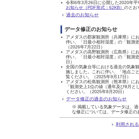
令和6年3月26日に公開した202
お知らせ（PDF形式：62KB）
のとおり
過去のお知らせ
データ修正のお知らせ
アメダスの郡家観測所（兵庫県）におい
伴い、「日最小相対湿度」の「観測史
（2026年7月22日）
アメダスの高野観測所（広島県）におい
伴い、「日最小相対湿度」の「観測史
日）
全国の気象台等における過去の気象観
施しました。これに伴い、「地点ごと
覧ください。（2025年9月17日）
アメダスの松島観測所（熊本県）にお
「観測史上1位の値（通年及び8月と
ください。（2025年8月20日）
データ修正の過去のお知らせ
※ 掲載している気象データは、
な修正については、データ修正の
利用され