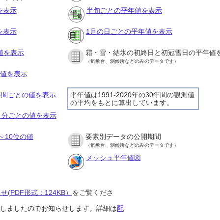
を表示
半旬ごとの平年値を表示
を表示
1月の日ごとの平年値を表示
値を表示
霜・雪・結氷の初終日と初冠雪日の平年値
（気象台、測候所などのみのデータです）
の値を表示
１時間ごとの値を表示
平年値は1991-2020年の30年間の観測値
の平均をもとに算出しています。
１０分ごとの値を表示
～10位の値
要素別データの公開期間
（気象台、測候所などのみのデータです）
メッシュ平年値図
(PDF形式：124KB）
をご覧くださ
開始しましたのでお知らせします。詳細は
配