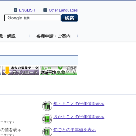
ENGLISH
Other Languages
識・解説
各種申請・ご案内
年・月ごとの平年値を表示
示
３か月ごとの平年値を表示
データです）
との値を表示
旬ごとの平年値を表示
データです）