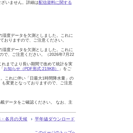
ございません。詳細は
配信資料に関する
までの湿度データを欠測としました。これに
っておりますので、ご注意ください。
までの湿度データを欠測としました。これに
、ご注意ください。（2026年7月22
これまでより長い期間で改めて統計を実
「
お知らせ（PDF形式:219KB）
」をご
た。これに伴い「日最大1時間降水量」の
」も変更となっておりますので、ご注意
載データをご確認ください。 なお、主
節・各月の天候
平年値ダウンロード
このページのトップへ