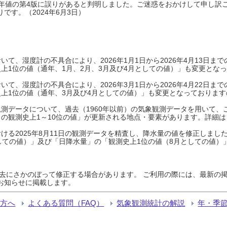
0年平年値の第4版に誤りがあると判明しました。ご迷惑をおかけして申し訳
です。（2024年6月3日）
て、湿度計の不具合により、2026年1月1日から2026年4月13日
上1位の値（通年、1月、2月、3月及び4月としての値）」も変更とな
て、湿度計の不具合により、2026年3月1日から2026年4月22日
上1位の値（通年、3月及び4月としての値）」も変更となっておりますので
測データについて、過去（1960年以前）の気象観測データを用いて、
の観測史上1～10位の値」が更新される地点・要素があります。詳細は
ける2025年8月11日の観測データを精査し、降水量の値を修正しまし
しての値）」及び「日降水量」の「観測史上1位の値（8月としての値）
過去にさかのぼって修正する場合があります。 ご利用の際には、最新の掲
お知らせに掲載します。
る方へ
よくある質問（FAQ）
気象観測統計の解説
年・季