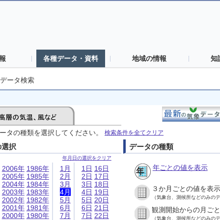
報
各種データ・資料
地域の情報
知
データ検索
ータの種類を選択してください。
検索条件を全てクリア
の選択
データの種類
年月日の選択をクリア
年ごとの値を表示
2006年
1986年
1月
1日
16日
2005年
1985年
2月
2日
17日
2004年
1984年
3月
3日
18日
３か月ごとの値を表
2003年
1983年
4月
4日
19日
（気象台、測候所などのみの
2002年
1982年
5月
5日
20日
2001年
1981年
6月
6日
21日
観測開始からの月ご
2000年
1980年
7月
7日
22日
（気象台、測候所などのみの