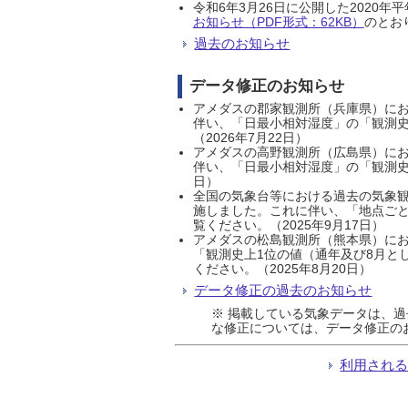
令和6年3月26日に公開した202
お知らせ（PDF形式：62KB）
のとおり
過去のお知らせ
データ修正のお知らせ
アメダスの郡家観測所（兵庫県）におい
伴い、「日最小相対湿度」の「観測史
（2026年7月22日）
アメダスの高野観測所（広島県）におい
伴い、「日最小相対湿度」の「観測史
日）
全国の気象台等における過去の気象観
施しました。これに伴い、「地点ごと
覧ください。（2025年9月17日）
アメダスの松島観測所（熊本県）にお
「観測史上1位の値（通年及び8月と
ください。（2025年8月20日）
データ修正の過去のお知らせ
※ 掲載している気象データは、
な修正については、データ修正の
利用され