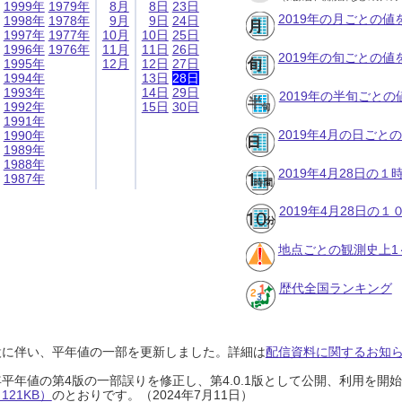
1999年
1979年
8月
8日
23日
2019年の月ごとの値
1998年
1978年
9月
9日
24日
1997年
1977年
10月
10日
25日
1996年
1976年
11月
11日
26日
2019年の旬ごとの値
1995年
12月
12日
27日
1994年
13日
28日
1993年
14日
29日
2019年の半旬ごとの
1992年
15日
30日
1991年
2019年4月の日ごと
1990年
1989年
1988年
2019年4月28日の
1987年
2019年4月28日の
地点ごとの観測史上1
歴代全国ランキング
設に伴い、平年値の一部を更新しました。詳細は
配信資料に関するお知らせ
0年平年値の第4版の一部誤りを修正し、第4.0.1版として公開、利用を
21KB）
のとおりです。（2024年7月11日）