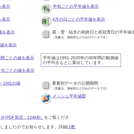
を表示
半旬ごとの平年値を表示
を表示
4月の日ごとの平年値を表示
値を表示
霜・雪・結氷の初終日と初冠雪日の平年値
（気象台、測候所などのみのデータです）
の値を表示
１時間ごとの値を表示
平年値は1991-2020年の30年間の観測値
の平均をもとに算出しています。
１０分ごとの値を表示
～10位の値
要素別データの公開期間
（気象台、測候所などのみのデータです）
メッシュ平年値図
(PDF形式：124KB）
をご覧くださ
開始しましたのでお知らせします。詳細は
配