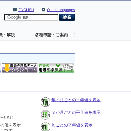
ENGLISH
Other Languages
識・解説
各種申請・ご案内
年・月ごとの平年値を表示
示
３か月ごとの平年値を表示
データです）
との値を表示
旬ごとの平年値を表示
データです）