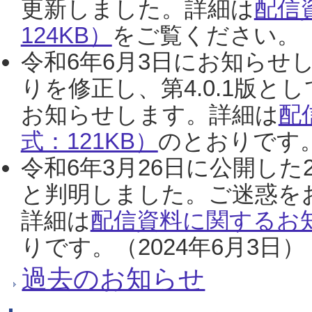
更新しました。詳細は
配信
124KB）
をご覧ください。（2
令和6年6月3日にお知らせし
りを修正し、第4.0.1版
お知らせします。詳細は
配
式：121KB）
のとおりです。
令和6年3月26日に公開した
と判明しました。ご迷惑を
詳細は
配信資料に関するお知
りです。（2024年6月3日）
過去のお知らせ