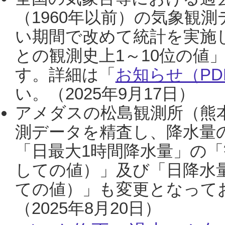
（1960年以前）の気象観
い期間で改めて統計を実施
との観測史上1～10位の値
す。詳細は「
お知らせ（PDF
い。（2025年9月17日）
アメダスの松島観測所（熊本
測データを精査し、降水量
「日最大1時間降水量」の「
しての値）」及び「日降水
ての値）」も変更となって
（2025年8月20日）