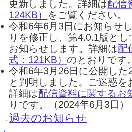
更新しました。詳細は
配信
124KB）
をご覧ください。（2
令和6年6月3日にお知らせし
りを修正し、第4.0.1版
お知らせします。詳細は
配
式：121KB）
のとおりです。
令和6年3月26日に公開した
と判明しました。ご迷惑を
詳細は
配信資料に関するお知
りです。（2024年6月3日）
過去のお知らせ