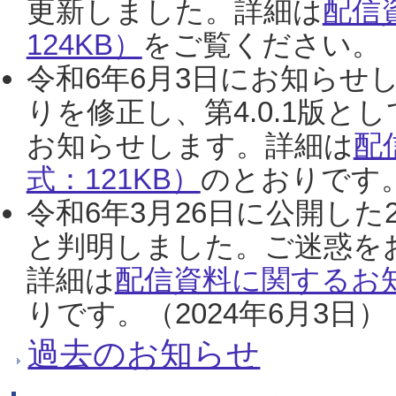
更新しました。詳細は
配信
124KB）
をご覧ください。（2
令和6年6月3日にお知らせし
りを修正し、第4.0.1版
お知らせします。詳細は
配
式：121KB）
のとおりです。
令和6年3月26日に公開した
と判明しました。ご迷惑を
詳細は
配信資料に関するお知
りです。（2024年6月3日）
過去のお知らせ