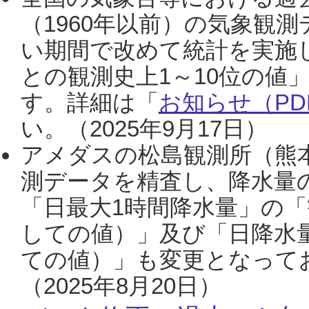
（1960年以前）の気象観
い期間で改めて統計を実施
との観測史上1～10位の値
す。詳細は「
お知らせ（PDF
い。（2025年9月17日）
アメダスの松島観測所（熊本
測データを精査し、降水量
「日最大1時間降水量」の「
しての値）」及び「日降水
ての値）」も変更となって
（2025年8月20日）