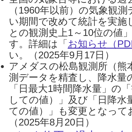
（1960年以前）の気象観
い期間で改めて統計を実施
との観測史上1～10位の値
す。詳細は「
お知らせ（PDF
い。（2025年9月17日）
アメダスの松島観測所（熊本
測データを精査し、降水量
「日最大1時間降水量」の「
しての値）」及び「日降水
ての値）」も変更となって
（2025年8月20日）