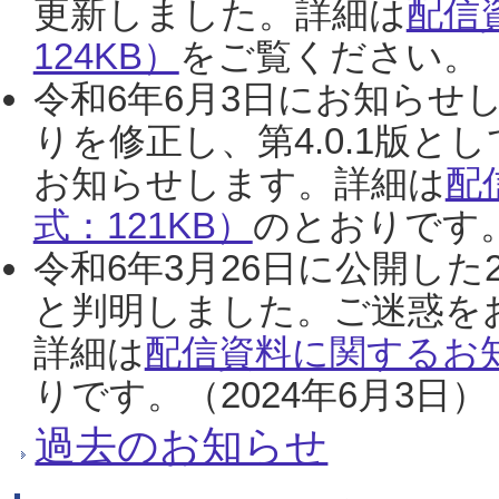
更新しました。詳細は
配信
124KB）
をご覧ください。（2
令和6年6月3日にお知らせし
りを修正し、第4.0.1版
お知らせします。詳細は
配
式：121KB）
のとおりです。
令和6年3月26日に公開した
と判明しました。ご迷惑を
詳細は
配信資料に関するお知
りです。（2024年6月3日）
過去のお知らせ