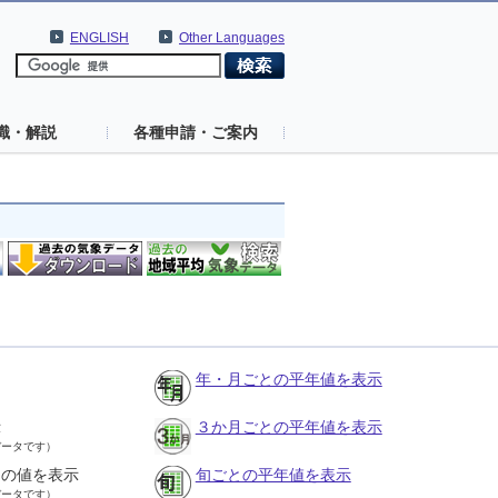
ENGLISH
Other Languages
識・解説
各種申請・ご案内
年・月ごとの平年値を表示
示
３か月ごとの平年値を表示
データです）
との値を表示
旬ごとの平年値を表示
データです）