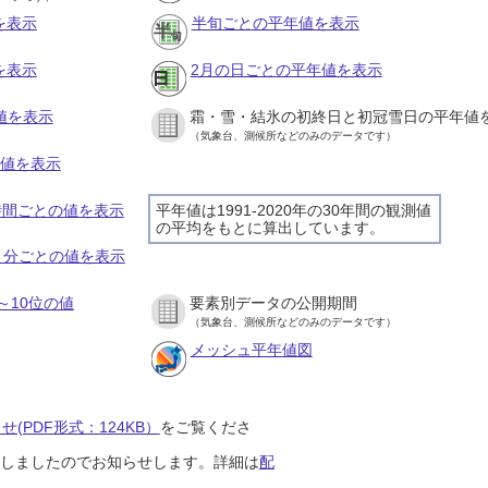
を表示
半旬ごとの平年値を表示
を表示
2月の日ごとの平年値を表示
値を表示
霜・雪・結氷の初終日と初冠雪日の平年値
（気象台、測候所などのみのデータです）
の値を表示
１時間ごとの値を表示
平年値は1991-2020年の30年間の観測値
の平均をもとに算出しています。
１０分ごとの値を表示
～10位の値
要素別データの公開期間
（気象台、測候所などのみのデータです）
メッシュ平年値図
(PDF形式：124KB）
をご覧くださ
開始しましたのでお知らせします。詳細は
配