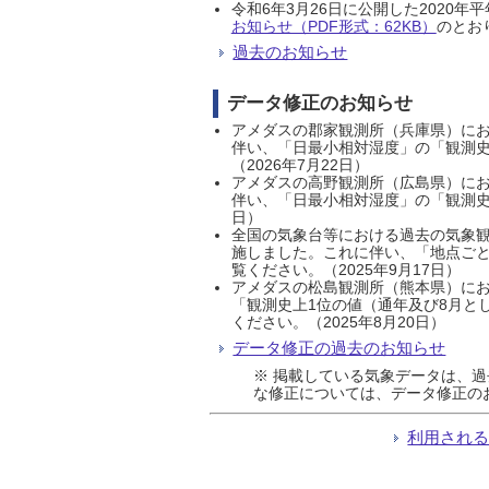
令和6年3月26日に公開した202
お知らせ（PDF形式：62KB）
のとおり
過去のお知らせ
データ修正のお知らせ
アメダスの郡家観測所（兵庫県）におい
伴い、「日最小相対湿度」の「観測史
（2026年7月22日）
アメダスの高野観測所（広島県）におい
伴い、「日最小相対湿度」の「観測史
日）
全国の気象台等における過去の気象観
施しました。これに伴い、「地点ごと
覧ください。（2025年9月17日）
アメダスの松島観測所（熊本県）にお
「観測史上1位の値（通年及び8月と
ください。（2025年8月20日）
データ修正の過去のお知らせ
※ 掲載している気象データは、
な修正については、データ修正の
利用され