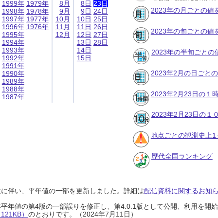
1999年
1979年
8月
8日
23日
2023年の月ごとの値
1998年
1978年
9月
9日
24日
1997年
1977年
10月
10日
25日
1996年
1976年
11月
11日
26日
2023年の旬ごとの値
1995年
12月
12日
27日
1994年
13日
28日
1993年
14日
2023年の半旬ごとの
1992年
15日
1991年
2023年2月の日ごと
1990年
1989年
1988年
2023年2月23日の
1987年
2023年2月23日の
地点ごとの観測史上1
歴代全国ランキング
設に伴い、平年値の一部を更新しました。詳細は
配信資料に関するお知らせ
0年平年値の第4版の一部誤りを修正し、第4.0.1版として公開、利用を
21KB）
のとおりです。（2024年7月11日）