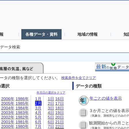
報
各種データ・資料
地域の情報
知
データ検索
ータの種類を選択してください。
検索条件を全てクリア
の選択
データの種類
年月日の選択をクリア
年ごとの値を表示
2006年
1986年
1月
1日
16日
2005年
1985年
2月
2日
17日
2004年
1984年
3月
3日
18日
３か月ごとの値を表
2003年
1983年
4月
4日
19日
（気象台、測候所などのみの
2002年
1982年
5月
5日
20日
2001年
1981年
6月
6日
21日
観測開始からの月ご
2000年
1980年
7月
7日
22日
（気象台、測候所などのみの