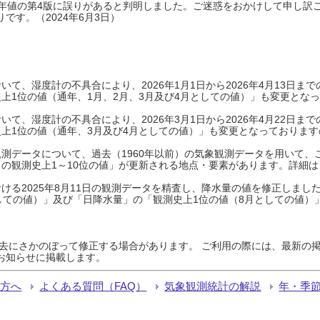
0年平年値の第4版に誤りがあると判明しました。ご迷惑をおかけして申し訳
です。（2024年6月3日）
て、湿度計の不具合により、2026年1月1日から2026年4月13日
上1位の値（通年、1月、2月、3月及び4月としての値）」も変更とな
て、湿度計の不具合により、2026年3月1日から2026年4月22日
上1位の値（通年、3月及び4月としての値）」も変更となっておりますので
測データについて、過去（1960年以前）の気象観測データを用いて、
の観測史上1～10位の値」が更新される地点・要素があります。詳細は
ける2025年8月11日の観測データを精査し、降水量の値を修正しまし
しての値）」及び「日降水量」の「観測史上1位の値（8月としての値）
過去にさかのぼって修正する場合があります。 ご利用の際には、最新の掲
お知らせに掲載します。
る方へ
よくある質問（FAQ）
気象観測統計の解説
年・季