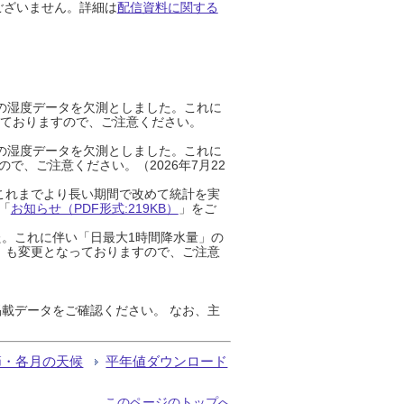
ございません。詳細は
配信資料に関する
までの湿度データを欠測としました。これに
っておりますので、ご注意ください。
までの湿度データを欠測としました。これに
、ご注意ください。（2026年7月22
これまでより長い期間で改めて統計を実
「
お知らせ（PDF形式:219KB）
」をご
た。これに伴い「日最大1時間降水量」の
」も変更となっておりますので、ご注意
載データをご確認ください。 なお、主
節・各月の天候
平年値ダウンロード
このページのトップへ