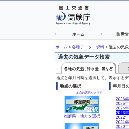
ホーム
防災情
ホーム
>
各種データ・資料
>
過去の気象
過去の気象データ検索
地点と年月日時を選択して、表示するデ
地点の選択
年月日
地点の選択をクリア
2026年
2025年
2024年
2023年
都府県・地方を選択
2022年
2021年
2020年