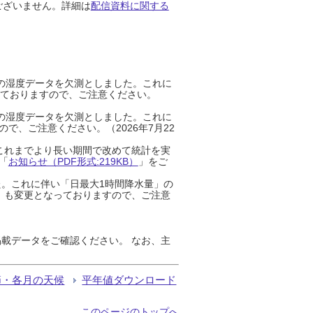
ございません。詳細は
配信資料に関する
までの湿度データを欠測としました。これに
っておりますので、ご注意ください。
までの湿度データを欠測としました。これに
、ご注意ください。（2026年7月22
これまでより長い期間で改めて統計を実
「
お知らせ（PDF形式:219KB）
」をご
た。これに伴い「日最大1時間降水量」の
」も変更となっておりますので、ご注意
載データをご確認ください。 なお、主
節・各月の天候
平年値ダウンロード
このページのトップへ