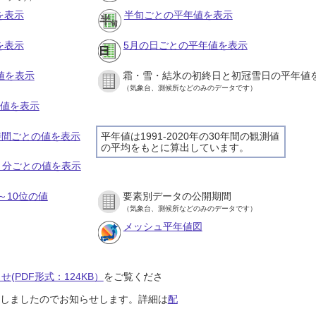
を表示
半旬ごとの平年値を表示
を表示
5月の日ごとの平年値を表示
値を表示
霜・雪・結氷の初終日と初冠雪日の平年値
（気象台、測候所などのみのデータです）
の値を表示
１時間ごとの値を表示
平年値は1991-2020年の30年間の観測値
の平均をもとに算出しています。
１０分ごとの値を表示
～10位の値
要素別データの公開期間
（気象台、測候所などのみのデータです）
メッシュ平年値図
(PDF形式：124KB）
をご覧くださ
開始しましたのでお知らせします。詳細は
配