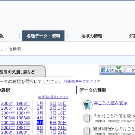
報
各種データ・資料
地域の情報
知
データ検索
ータの種類を選択してください。
検索条件を全てクリア
の選択
データの種類
年月日の選択をクリア
年ごとの値を表示
2006年
1986年
1月
1日
16日
2005年
1985年
2月
2日
17日
2004年
1984年
3月
3日
18日
３か月ごとの値を表
2003年
1983年
4月
4日
19日
（気象台、測候所などのみの
2002年
1982年
5月
5日
20日
2001年
1981年
6月
6日
21日
観測開始からの月ご
2000年
1980年
7月
7日
22日
（気象台、測候所などのみの