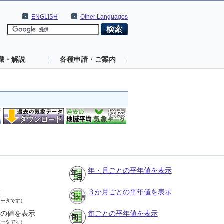
ENGLISH
Other Languages
識・解説
各種申請・ご案内
年・月ごとの平年値を表示
示
３か月ごとの平年値を表示
データです）
との値を表示
旬ごとの平年値を表示
データです）