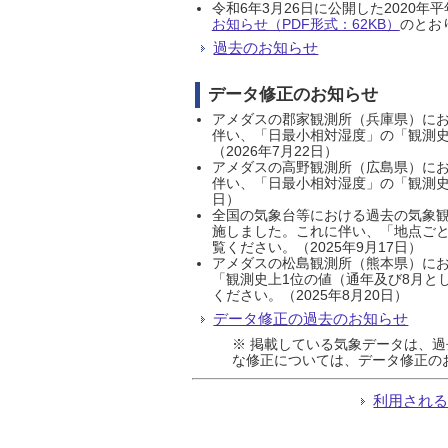
令和6年3月26日に公開した202
お知らせ（PDF形式：62KB）
のとおり
過去のお知らせ
データ修正のお知らせ
アメダスの郡家観測所（兵庫県）におい
伴い、「日最小相対湿度」の「観測史
（2026年7月22日）
アメダスの高野観測所（広島県）におい
伴い、「日最小相対湿度」の「観測史
日）
全国の気象台等における過去の気象観
施しました。これに伴い、「地点ごと
覧ください。（2025年9月17日）
アメダスの松島観測所（熊本県）にお
「観測史上1位の値（通年及び8月と
ください。（2025年8月20日）
データ修正の過去のお知らせ
※ 掲載している気象データは、
な修正については、データ修正の
利用され