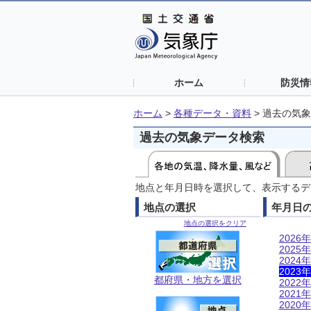
ホーム
防災情
ホーム
>
各種データ・資料
>
過去の気象
過去の気象データ検索
地点と年月日時を選択して、表示するデ
地点の選択
年月日
地点の選択をクリア
2026年
2025年
2024年
2023年
都府県・地方を選択
2022年
2021年
2020年