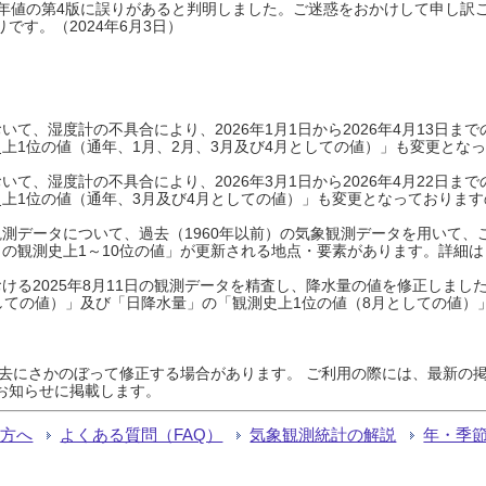
0年平年値の第4版に誤りがあると判明しました。ご迷惑をおかけして申し訳
です。（2024年6月3日）
て、湿度計の不具合により、2026年1月1日から2026年4月13日
上1位の値（通年、1月、2月、3月及び4月としての値）」も変更とな
て、湿度計の不具合により、2026年3月1日から2026年4月22日
上1位の値（通年、3月及び4月としての値）」も変更となっておりますので
測データについて、過去（1960年以前）の気象観測データを用いて、
の観測史上1～10位の値」が更新される地点・要素があります。詳細は
ける2025年8月11日の観測データを精査し、降水量の値を修正しまし
しての値）」及び「日降水量」の「観測史上1位の値（8月としての値）
過去にさかのぼって修正する場合があります。 ご利用の際には、最新の掲
お知らせに掲載します。
る方へ
よくある質問（FAQ）
気象観測統計の解説
年・季