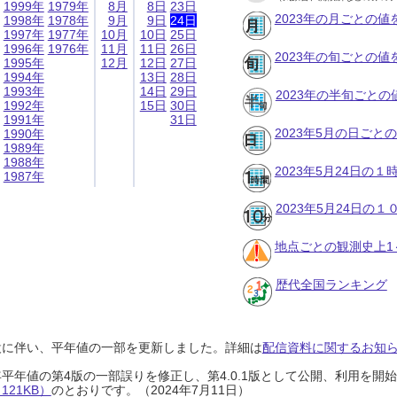
1999年
1979年
8月
8日
23日
2023年の月ごとの値
1998年
1978年
9月
9日
24日
1997年
1977年
10月
10日
25日
1996年
1976年
11月
11日
26日
2023年の旬ごとの値
1995年
12月
12日
27日
1994年
13日
28日
1993年
14日
29日
2023年の半旬ごとの
1992年
15日
30日
1991年
31日
2023年5月の日ごと
1990年
1989年
1988年
2023年5月24日の
1987年
2023年5月24日の
地点ごとの観測史上1
歴代全国ランキング
設に伴い、平年値の一部を更新しました。詳細は
配信資料に関するお知らせ
0年平年値の第4版の一部誤りを修正し、第4.0.1版として公開、利用を
21KB）
のとおりです。（2024年7月11日）