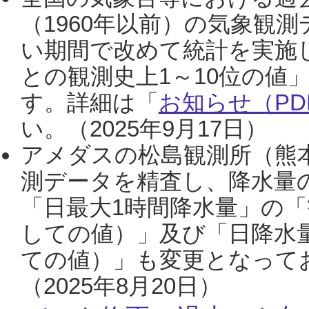
（1960年以前）の気象観
い期間で改めて統計を実施
との観測史上1～10位の値
す。詳細は「
お知らせ（PDF
い。（2025年9月17日）
アメダスの松島観測所（熊本
測データを精査し、降水量
「日最大1時間降水量」の「
しての値）」及び「日降水
ての値）」も変更となって
（2025年8月20日）