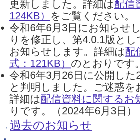
更新しました。詳細は
配信
124KB）
をご覧ください。（2
令和6年6月3日にお知らせし
りを修正し、第4.0.1版
お知らせします。詳細は
配
式：121KB）
のとおりです。
令和6年3月26日に公開した
と判明しました。ご迷惑を
詳細は
配信資料に関するお知
りです。（2024年6月3日）
過去のお知らせ