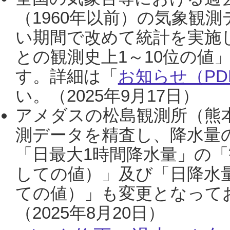
（1960年以前）の気象観
い期間で改めて統計を実施
との観測史上1～10位の値
す。詳細は「
お知らせ（PDF
い。（2025年9月17日）
アメダスの松島観測所（熊本
測データを精査し、降水量
「日最大1時間降水量」の「
しての値）」及び「日降水
ての値）」も変更となって
（2025年8月20日）