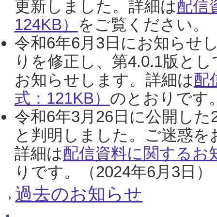
更新しました。詳細は
配信
124KB）
をご覧ください。（2
令和6年6月3日にお知らせし
りを修正し、第4.0.1版
お知らせします。詳細は
配
式：121KB）
のとおりです。
令和6年3月26日に公開した
と判明しました。ご迷惑を
詳細は
配信資料に関するお知
りです。（2024年6月3日）
過去のお知らせ