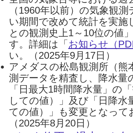
（1960年以前）の気象観
い期間で改めて統計を実施
との観測史上1～10位の値
す。詳細は「
お知らせ（PDF
い。（2025年9月17日）
アメダスの松島観測所（熊本
測データを精査し、降水量
「日最大1時間降水量」の「
しての値）」及び「日降水
ての値）」も変更となって
（2025年8月20日）