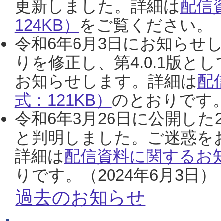
更新しました。詳細は
配信
124KB）
をご覧ください。（2
令和6年6月3日にお知らせし
りを修正し、第4.0.1版
お知らせします。詳細は
配
式：121KB）
のとおりです。
令和6年3月26日に公開した
と判明しました。ご迷惑を
詳細は
配信資料に関するお知
りです。（2024年6月3日）
過去のお知らせ