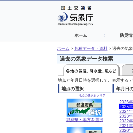
ホーム
防災情
ホーム
>
各種データ・資料
>
過去の気象
過去の気象データ検索
地点と年月日時を選択して、表示するデ
地点の選択
年月日
地点の選択をクリア
2026年
2025年
2024年
2023年
都府県・地方を選択
2022年
2021年
2020年