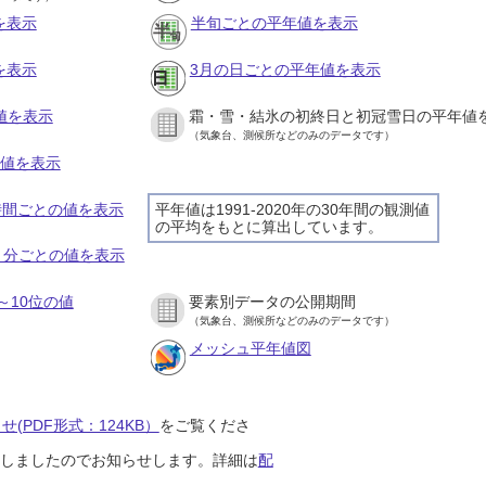
を表示
半旬ごとの平年値を表示
を表示
3月の日ごとの平年値を表示
値を表示
霜・雪・結氷の初終日と初冠雪日の平年値
（気象台、測候所などのみのデータです）
の値を表示
１時間ごとの値を表示
平年値は1991-2020年の30年間の観測値
の平均をもとに算出しています。
１０分ごとの値を表示
～10位の値
要素別データの公開期間
（気象台、測候所などのみのデータです）
メッシュ平年値図
(PDF形式：124KB）
をご覧くださ
開始しましたのでお知らせします。詳細は
配