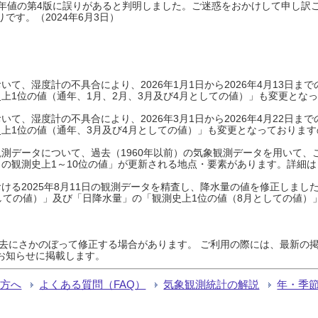
0年平年値の第4版に誤りがあると判明しました。ご迷惑をおかけして申し訳
です。（2024年6月3日）
て、湿度計の不具合により、2026年1月1日から2026年4月13日
上1位の値（通年、1月、2月、3月及び4月としての値）」も変更とな
て、湿度計の不具合により、2026年3月1日から2026年4月22日
上1位の値（通年、3月及び4月としての値）」も変更となっておりますので
測データについて、過去（1960年以前）の気象観測データを用いて、
の観測史上1～10位の値」が更新される地点・要素があります。詳細は
ける2025年8月11日の観測データを精査し、降水量の値を修正しまし
しての値）」及び「日降水量」の「観測史上1位の値（8月としての値）
過去にさかのぼって修正する場合があります。 ご利用の際には、最新の掲
お知らせに掲載します。
る方へ
よくある質問（FAQ）
気象観測統計の解説
年・季