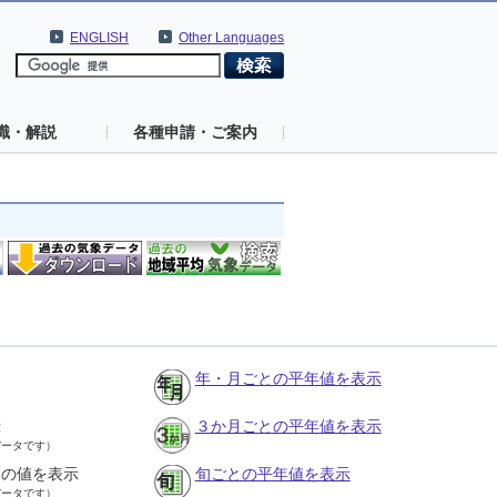
ENGLISH
Other Languages
識・解説
各種申請・ご案内
年・月ごとの平年値を表示
示
３か月ごとの平年値を表示
データです）
との値を表示
旬ごとの平年値を表示
データです）