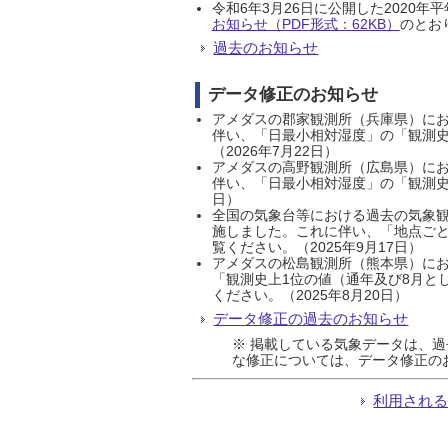
令和6年3月26日に公開した202
お知らせ（PDF形式：62KB）
のとおり
過去のお知らせ
データ修正のお知らせ
アメダスの郡家観測所（兵庫県）におい
伴い、「日最小相対湿度」の「観測史
（2026年7月22日）
アメダスの高野観測所（広島県）におい
伴い、「日最小相対湿度」の「観測史
日）
全国の気象台等における過去の気象観
施しました。これに伴い、「地点ごと
覧ください。（2025年9月17日）
アメダスの松島観測所（熊本県）にお
「観測史上1位の値（通年及び8月と
ください。（2025年8月20日）
データ修正の過去のお知らせ
※ 掲載している気象データは、
な修正については、データ修正の
利用され