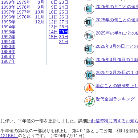
1999年
1979年
8月
8日
23日
2025年の月ごとの値
1998年
1978年
9月
9日
24日
1997年
1977年
10月
10日
25日
1996年
1976年
11月
11日
26日
2025年の旬ごとの値
1995年
12月
12日
27日
1994年
13日
28日
1993年
14日
29日
2025年の半旬ごとの
1992年
15日
30日
1991年
31日
2025年3月の日ごと
1990年
1989年
1988年
2025年3月29日の
1987年
2025年3月29日の
地点ごとの観測史上1
歴代全国ランキング
設に伴い、平年値の一部を更新しました。詳細は
配信資料に関するお知らせ
0年平年値の第4版の一部誤りを修正し、第4.0.1版として公開、利用を
21KB）
のとおりです。（2024年7月11日）