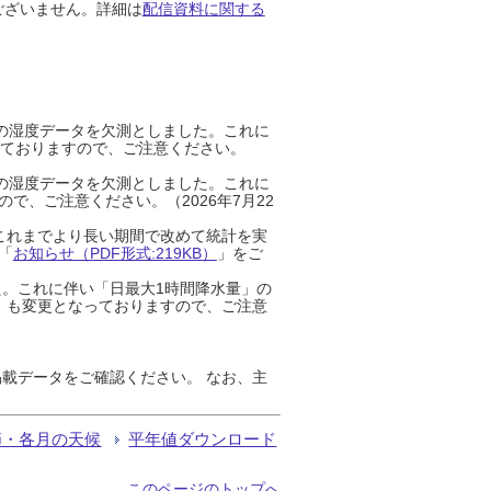
ございません。詳細は
配信資料に関する
までの湿度データを欠測としました。これに
っておりますので、ご注意ください。
までの湿度データを欠測としました。これに
、ご注意ください。（2026年7月22
これまでより長い期間で改めて統計を実
「
お知らせ（PDF形式:219KB）
」をご
た。これに伴い「日最大1時間降水量」の
」も変更となっておりますので、ご注意
載データをご確認ください。 なお、主
節・各月の天候
平年値ダウンロード
このページのトップへ