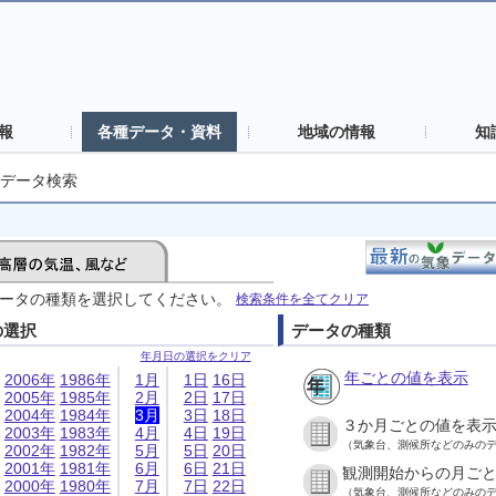
報
各種データ・資料
地域の情報
知
データ検索
ータの種類を選択してください。
検索条件を全てクリア
の選択
データの種類
年月日の選択をクリア
年ごとの値を表示
2006年
1986年
1月
1日
16日
2005年
1985年
2月
2日
17日
2004年
1984年
3月
3日
18日
３か月ごとの値を表
2003年
1983年
4月
4日
19日
（気象台、測候所などのみの
2002年
1982年
5月
5日
20日
2001年
1981年
6月
6日
21日
観測開始からの月ご
2000年
1980年
7月
7日
22日
（気象台、測候所などのみの