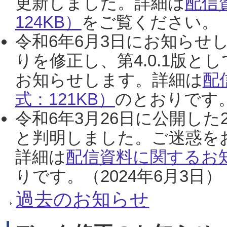
更新しました。詳細は
配信
124KB）
をご覧ください。（2
令和6年6月3日にお知らせし
りを修正し、第4.0.1版
お知らせします。詳細は
配
式：121KB）
のとおりです。
令和6年3月26日に公開した
と判明しました。ご迷惑を
詳細は
配信資料に関するお知
りです。（2024年6月3日）
過去のお知らせ