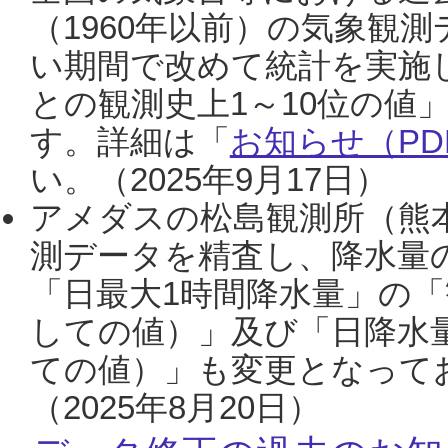
（1960年以前）の気象観
い期間で改めて統計を実施
との観測史上1～10位の値
す。詳細は「
お知らせ（PDF
い。（2025年9月17日）
アメダスの松島観測所（熊本
測データを精査し、降水量
「日最大1時間降水量」の「
しての値）」及び「日降水
ての値）」も変更となって
（2025年8月20日）