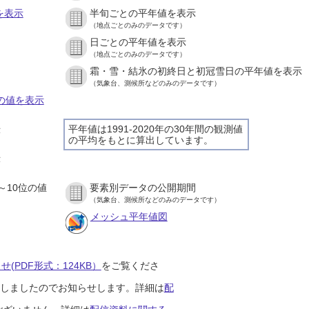
を表示
半旬ごとの平年値を表示
（地点ごとのみのデータです）
日ごとの平年値を表示
）
（地点ごとのみのデータです）
霜・雪・結氷の初終日と初冠雪日の平年値を表示
）
（気象台、測候所などのみのデータです）
との値を表示
平年値は1991-2020年の30年間の観測値
示
の平均をもとに算出しています。
）
示
）
～10位の値
要素別データの公開期間
）
（気象台、測候所などのみのデータです）
メッシュ平年値図
(PDF形式：124KB）
をご覧くださ
開始しましたのでお知らせします。詳細は
配