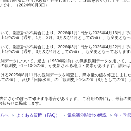
0年平年値の第4版に誤りがあると判明しました。ご迷惑をおかけして申し訳
です。（2024年6月3日）
て、湿度計の不具合により、2026年1月1日から2026年4月13日
上1位の値（通年、1月、2月、3月及び4月としての値）」も変更とな
て、湿度計の不具合により、2026年3月1日から2026年4月22日
上1位の値（通年、3月及び4月としての値）」も変更となっておりますので
測データについて、過去（1960年以前）の気象観測データを用いて、
の観測史上1～10位の値」が更新される地点・要素があります。詳細は
ける2025年8月11日の観測データを精査し、降水量の値を修正しまし
しての値）」及び「日降水量」の「観測史上1位の値（8月としての値）
過去にさかのぼって修正する場合があります。 ご利用の際には、最新の掲
お知らせに掲載します。
る方へ
よくある質問（FAQ）
気象観測統計の解説
年・季