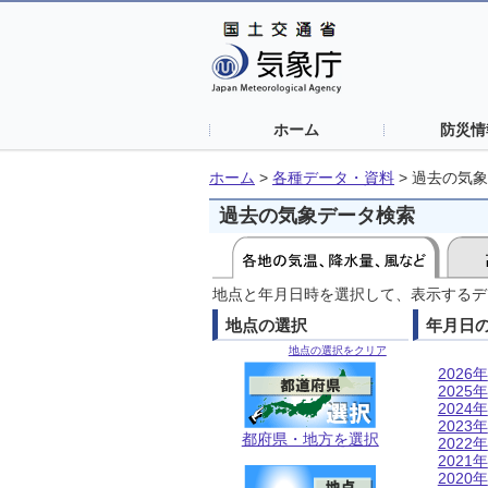
ホーム
防災情
ホーム
>
各種データ・資料
>
過去の気象
過去の気象データ検索
地点と年月日時を選択して、表示するデ
地点の選択
年月日
地点の選択をクリア
2026年
2025年
2024年
2023年
都府県・地方を選択
2022年
2021年
2020年