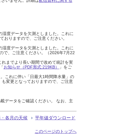
ございません。詳細は
配信資料に関する
までの湿度データを欠測としました。これに
っておりますので、ご注意ください。
までの湿度データを欠測としました。これに
、ご注意ください。（2026年7月22
これまでより長い期間で改めて統計を実
「
お知らせ（PDF形式:219KB）
」をご
た。これに伴い「日最大1時間降水量」の
」も変更となっておりますので、ご注意
載データをご確認ください。 なお、主
節・各月の天候
平年値ダウンロード
このページのトップへ