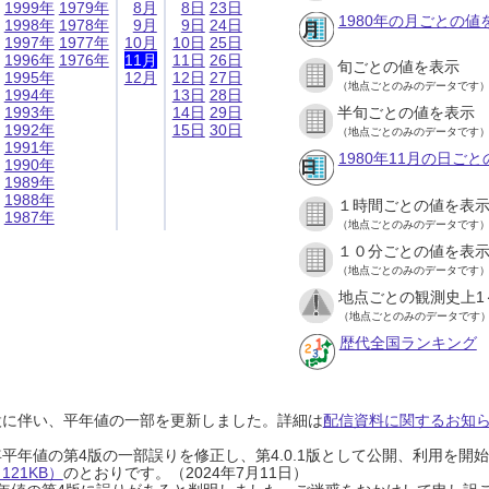
1999年
1979年
8月
8日
23日
1980年の月ごとの値
1998年
1978年
9月
9日
24日
1997年
1977年
10月
10日
25日
1996年
1976年
11月
11日
26日
旬ごとの値を表示
1995年
12月
12日
27日
（地点ごとのみのデータです
1994年
13日
28日
1993年
14日
29日
半旬ごとの値を表示
1992年
15日
30日
（地点ごとのみのデータです
1991年
1980年11月の日ご
1990年
1989年
1988年
１時間ごとの値を表
1987年
（地点ごとのみのデータです
１０分ごとの値を表
（地点ごとのみのデータです
地点ごとの観測史上1
（地点ごとのみのデータです
歴代全国ランキング
設に伴い、平年値の一部を更新しました。詳細は
配信資料に関するお知らせ
0年平年値の第4版の一部誤りを修正し、第4.0.1版として公開、利用を
21KB）
のとおりです。（2024年7月11日）