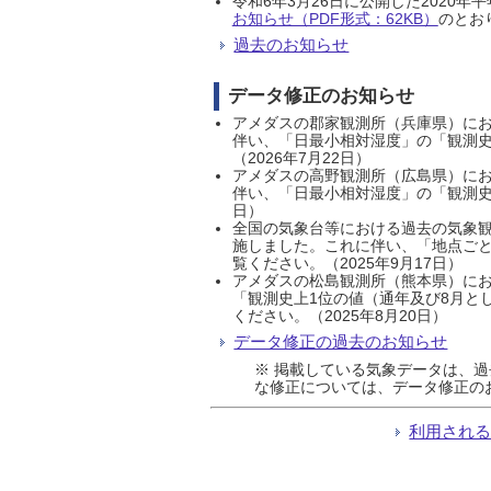
令和6年3月26日に公開した202
お知らせ（PDF形式：62KB）
のとおり
過去のお知らせ
データ修正のお知らせ
アメダスの郡家観測所（兵庫県）におい
伴い、「日最小相対湿度」の「観測史
（2026年7月22日）
アメダスの高野観測所（広島県）におい
伴い、「日最小相対湿度」の「観測史
日）
全国の気象台等における過去の気象観
施しました。これに伴い、「地点ごと
覧ください。（2025年9月17日）
アメダスの松島観測所（熊本県）にお
「観測史上1位の値（通年及び8月と
ください。（2025年8月20日）
データ修正の過去のお知らせ
※ 掲載している気象データは、
な修正については、データ修正の
利用され