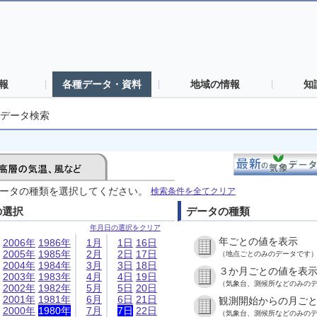
報
各種データ・資料
地域の情報
知
データ検索
ータの種類を選択してください。
検索条件を全てクリア
の選択
データの種類
年月日の選択をクリア
年ごとの値を表示
2006年
1986年
1月
1日
16日
2005年
1985年
2月
2日
17日
（地点ごとのみのデータです
2004年
1984年
3月
3日
18日
３か月ごとの値を表
2003年
1983年
4月
4日
19日
（気象台、測候所などのみの
2002年
1982年
5月
5日
20日
2001年
1981年
6月
6日
21日
観測開始からの月ご
2000年
1980年
7月
7日
22日
（気象台、測候所などのみの