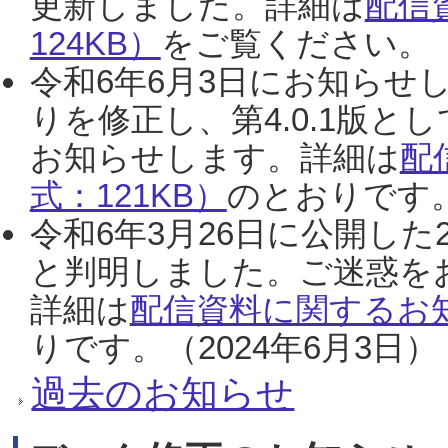
更新しました。詳細は
配信
124KB）
をご覧ください。（2
令和6年6月3日にお知らせし
りを修正し、第4.0.1版
お知らせします。詳細は
配
式：121KB）
のとおりです。
令和6年3月26日に公開した
と判明しました。ご迷惑を
詳細は
配信資料に関するお知
りです。（2024年6月3日）
過去のお知らせ