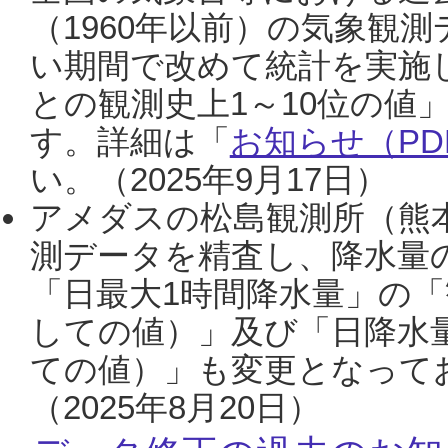
（1960年以前）の気象観
い期間で改めて統計を実施
との観測史上1～10位の値
す。詳細は「
お知らせ（PDF
い。（2025年9月17日）
アメダスの松島観測所（熊本
測データを精査し、降水量
「日最大1時間降水量」の「
しての値）」及び「日降水
ての値）」も変更となって
（2025年8月20日）