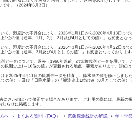
0年平年値の第4版に誤りがあると判明しました。ご迷惑をおかけして申し訳
です。（2024年6月3日）
て、湿度計の不具合により、2026年1月1日から2026年4月13日
上1位の値（通年、1月、2月、3月及び4月としての値）」も変更とな
て、湿度計の不具合により、2026年3月1日から2026年4月22日
上1位の値（通年、3月及び4月としての値）」も変更となっておりますので
測データについて、過去（1960年以前）の気象観測データを用いて、
の観測史上1～10位の値」が更新される地点・要素があります。詳細は
ける2025年8月11日の観測データを精査し、降水量の値を修正しまし
しての値）」及び「日降水量」の「観測史上1位の値（8月としての値）
過去にさかのぼって修正する場合があります。 ご利用の際には、最新の掲
お知らせに掲載します。
る方へ
よくある質問（FAQ）
気象観測統計の解説
年・季