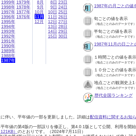
1999年
1979年
8月
8日
23日
1987年の月ごとの値
1998年
1978年
9月
9日
24日
1997年
1977年
10月
10日
25日
1996年
1976年
11月
11日
26日
旬ごとの値を表示
1995年
12月
12日
27日
（地点ごとのみのデータです
1994年
13日
28日
1993年
14日
29日
半旬ごとの値を表示
1992年
15日
30日
（地点ごとのみのデータです
1991年
1987年11月の日ご
1990年
1989年
1988年
１時間ごとの値を表
1987年
（地点ごとのみのデータです
１０分ごとの値を表
（地点ごとのみのデータです
地点ごとの観測史上1
（地点ごとのみのデータです
歴代全国ランキング
設に伴い、平年値の一部を更新しました。詳細は
配信資料に関するお知らせ
0年平年値の第4版の一部誤りを修正し、第4.0.1版として公開、利用を
21KB）
のとおりです。（2024年7月11日）