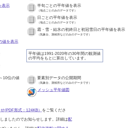
を表示
半旬ごとの平年値を表示
（地点ごとのみのデータです）
日ごとの平年値を表示
）
（地点ごとのみのデータです）
霜・雪・結氷の初終日と初冠雪日の平年値を表示
）
（気象台、測候所などのみのデータです）
との値を表示
平年値は1991-2020年の30年間の観測値
示
の平均をもとに算出しています。
）
示
）
～10位の値
要素別データの公開期間
）
（気象台、測候所などのみのデータです）
メッシュ平年値図
(PDF形式：124KB）
をご覧くださ
開始しましたのでお知らせします。詳細は
配