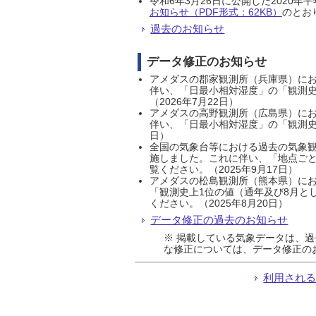
令和6年3月26日に公開した202
お知らせ（PDF形式：62KB）
のとおり
過去のお知らせ
データ修正のお知らせ
アメダスの郡家観測所（兵庫県）におい
伴い、「日最小相対湿度」の「観測史
（2026年7月22日）
アメダスの高野観測所（広島県）におい
伴い、「日最小相対湿度」の「観測史
日）
全国の気象台等における過去の気象観
施しました。これに伴い、「地点ごと
覧ください。（2025年9月17日）
アメダスの松島観測所（熊本県）にお
「観測史上1位の値（通年及び8月と
ください。（2025年8月20日）
データ修正の過去のお知らせ
※ 掲載している気象データは、
な修正については、データ修正の
利用され