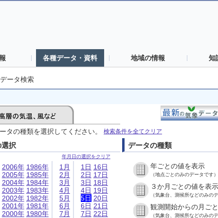
報
各種データ・資料
地域の情報
知
データ検索
ータの種類を選択してください。
検索条件を全てクリア
の選択
データの種類
年月日の選択をクリア
年ごとの値を表示
2006年
1986年
1月
1日
16日
2005年
1985年
2月
2日
17日
（地点ごとのみのデータです
2004年
1984年
3月
3日
18日
３か月ごとの値を表
2003年
1983年
4月
4日
19日
（気象台、測候所などのみの
2002年
1982年
5月
5日
20日
2001年
1981年
6月
6日
21日
観測開始からの月ご
2000年
1980年
7月
7日
22日
（気象台、測候所などのみの