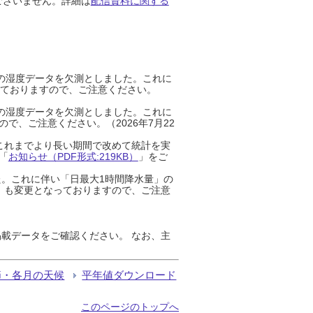
ございません。詳細は
配信資料に関する
までの湿度データを欠測としました。これに
っておりますので、ご注意ください。
までの湿度データを欠測としました。これに
、ご注意ください。（2026年7月22
これまでより長い期間で改めて統計を実
「
お知らせ（PDF形式:219KB）
」をご
た。これに伴い「日最大1時間降水量」の
」も変更となっておりますので、ご注意
載データをご確認ください。 なお、主
節・各月の天候
平年値ダウンロード
このページのトップへ