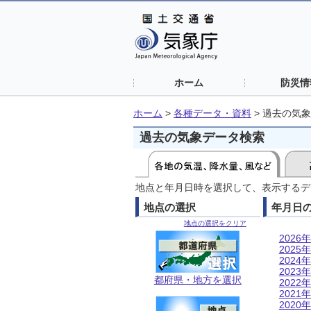
ホーム
防災情
ホーム
>
各種データ・資料
>
過去の気象
過去の気象データ検索
地点と年月日時を選択して、表示するデ
地点の選択
年月日
地点の選択をクリア
2026年
2025年
2024年
2023年
都府県・地方を選択
2022年
2021年
2020年