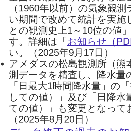
（1960年以前）の気象観
い期間で改めて統計を実施
との観測史上1～10位の値
す。詳細は「
お知らせ（PDF
い。（2025年9月17日）
アメダスの松島観測所（熊本
測データを精査し、降水量
「日最大1時間降水量」の「
しての値）」及び「日降水
ての値）」も変更となって
（2025年8月20日）