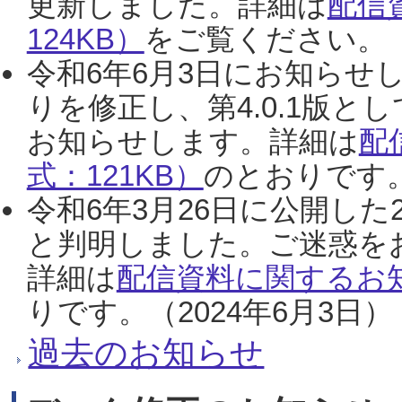
更新しました。詳細は
配信
124KB）
をご覧ください。（2
令和6年6月3日にお知らせし
りを修正し、第4.0.1版
お知らせします。詳細は
配
式：121KB）
のとおりです。
令和6年3月26日に公開した
と判明しました。ご迷惑を
詳細は
配信資料に関するお知
りです。（2024年6月3日）
過去のお知らせ