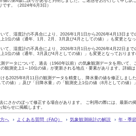
0年平年値の第4版に誤りがあると判明しました。ご迷惑をおかけして申し訳
です。（2024年6月3日）
て、湿度計の不具合により、2026年1月1日から2026年4月13日
上1位の値（通年、1月、2月、3月及び4月としての値）」も変更とな
て、湿度計の不具合により、2026年3月1日から2026年4月22日
上1位の値（通年、3月及び4月としての値）」も変更となっておりますので
測データについて、過去（1960年以前）の気象観測データを用いて、
の観測史上1～10位の値」が更新される地点・要素があります。詳細は
ける2025年8月11日の観測データを精査し、降水量の値を修正しまし
しての値）」及び「日降水量」の「観測史上1位の値（8月としての値）
過去にさかのぼって修正する場合があります。 ご利用の際には、最新の掲
お知らせに掲載します。
る方へ
よくある質問（FAQ）
気象観測統計の解説
年・季