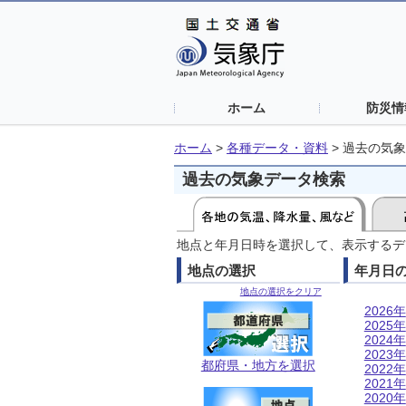
ホーム
防災情
ホーム
>
各種データ・資料
>
過去の気象
過去の気象データ検索
地点と年月日時を選択して、表示するデ
地点の選択
年月日
地点の選択をクリア
2026年
2025年
2024年
2023年
都府県・地方を選択
2022年
2021年
2020年