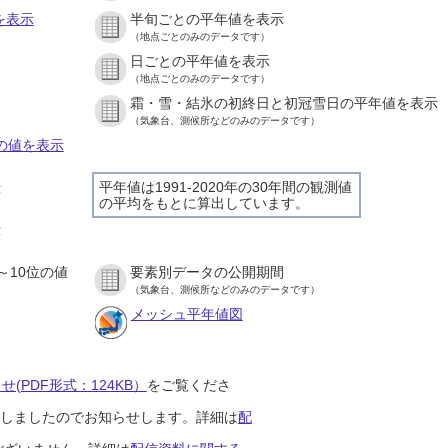
を表示
半旬ごとの平年値を表示
（地点ごとのみのデータです）
日ごとの平年値を表示
）
（地点ごとのみのデータです）
霜・雪・結氷の初終日と初冠雪日の平年値を表示
）
（気象台、測候所などのみのデータです）
との値を表示
平年値は1991-2020年の30年間の観測値
示
の平均をもとに算出しています。
）
示
）
～10位の値
要素別データの公開期間
）
（気象台、測候所などのみのデータです）
メッシュ平年値図
(PDF形式：124KB）
をご覧くださ
開始しましたのでお知らせします。詳細は
配