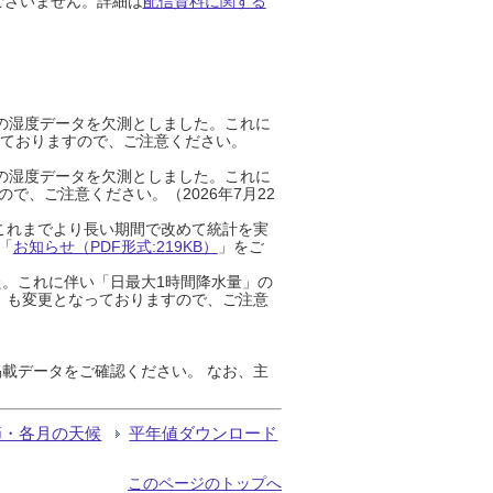
ございません。詳細は
配信資料に関する
までの湿度データを欠測としました。これに
っておりますので、ご注意ください。
までの湿度データを欠測としました。これに
、ご注意ください。（2026年7月22
これまでより長い期間で改めて統計を実
「
お知らせ（PDF形式:219KB）
」をご
た。これに伴い「日最大1時間降水量」の
」も変更となっておりますので、ご注意
載データをご確認ください。 なお、主
節・各月の天候
平年値ダウンロード
このページのトップへ