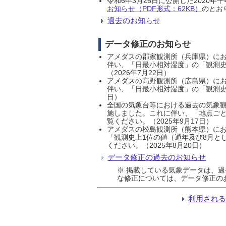
令和6年3月26日に公開した202
お知らせ（PDF形式：62KB）
のとおり
過去のお知らせ
データ修正のお知らせ
アメダスの郡家観測所（兵庫県）におい
伴い、「日最小相対湿度」の「観測史
（2026年7月22日）
アメダスの高野観測所（広島県）におい
伴い、「日最小相対湿度」の「観測史
日）
全国の気象台等における過去の気象観
施しました。これに伴い、「地点ごと
覧ください。（2025年9月17日）
アメダスの松島観測所（熊本県）にお
「観測史上1位の値（通年及び8月と
ください。（2025年8月20日）
データ修正の過去のお知らせ
※ 掲載している気象データは、
な修正については、データ修正の
利用され