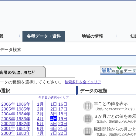
報
各種データ・資料
地域の情報
知
データ検索
ータの種類を選択してください。
検索条件を全てクリア
の選択
データの種類
年月日の選択をクリア
年ごとの値を表示
2006年
1986年
1月
1日
16日
2005年
1985年
2月
2日
17日
（地点ごとのみのデータです
2004年
1984年
3月
3日
18日
３か月ごとの値を表
2003年
1983年
4月
4日
19日
（気象台、測候所などのみの
2002年
1982年
5月
5日
20日
2001年
1981年
6月
6日
21日
観測開始からの月ご
2000年
1980年
7月
7日
22日
（気象台、測候所などのみの