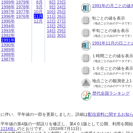
1999年
1979年
8月
8日
23日
1991年の月ごとの値
1998年
1978年
9月
9日
24日
1997年
1977年
10月
10日
25日
1996年
1976年
11月
11日
26日
旬ごとの値を表示
1995年
12月
12日
27日
（地点ごとのみのデータです
1994年
13日
28日
1993年
14日
29日
半旬ごとの値を表示
1992年
15日
30日
（地点ごとのみのデータです
1991年
1991年11月の日ご
1990年
1989年
1988年
１時間ごとの値を表
1987年
（地点ごとのみのデータです
１０分ごとの値を表
（地点ごとのみのデータです
地点ごとの観測史上1
（地点ごとのみのデータです
歴代全国ランキング
設に伴い、平年値の一部を更新しました。詳細は
配信資料に関するお知らせ
0年平年値の第4版の一部誤りを修正し、第4.0.1版として公開、利用を
21KB）
のとおりです。（2024年7月11日）