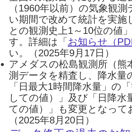
（1960年以前）の気象観
い期間で改めて統計を実施
との観測史上1～10位の値
す。詳細は「
お知らせ（PDF
い。（2025年9月17日）
アメダスの松島観測所（熊本
測データを精査し、降水量
「日最大1時間降水量」の「
しての値）」及び「日降水
ての値）」も変更となって
（2025年8月20日）