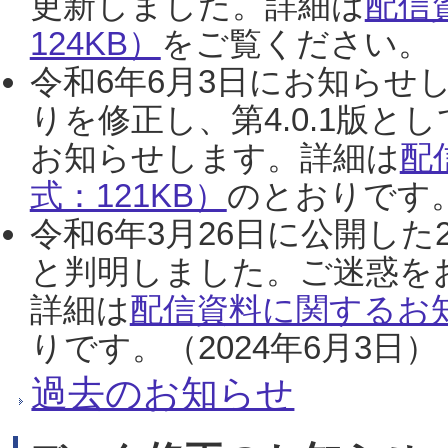
更新しました。詳細は
配信
124KB）
をご覧ください。（2
令和6年6月3日にお知らせし
りを修正し、第4.0.1版
お知らせします。詳細は
配
式：121KB）
のとおりです。
令和6年3月26日に公開した
と判明しました。ご迷惑を
詳細は
配信資料に関するお知
りです。（2024年6月3日）
過去のお知らせ