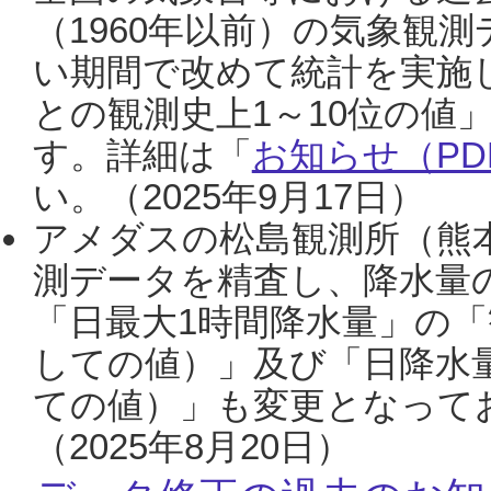
（1960年以前）の気象観
い期間で改めて統計を実施
との観測史上1～10位の値
す。詳細は「
お知らせ（PDF
い。（2025年9月17日）
アメダスの松島観測所（熊本
測データを精査し、降水量
「日最大1時間降水量」の「
しての値）」及び「日降水
ての値）」も変更となって
（2025年8月20日）