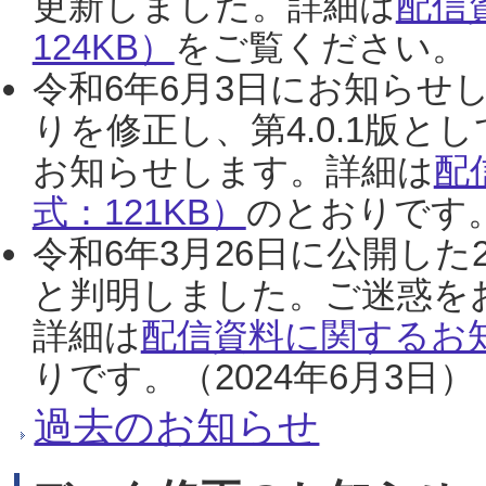
更新しました。詳細は
配信
124KB）
をご覧ください。（2
令和6年6月3日にお知らせし
りを修正し、第4.0.1版
お知らせします。詳細は
配
式：121KB）
のとおりです。
令和6年3月26日に公開した
と判明しました。ご迷惑を
詳細は
配信資料に関するお知
りです。（2024年6月3日）
過去のお知らせ