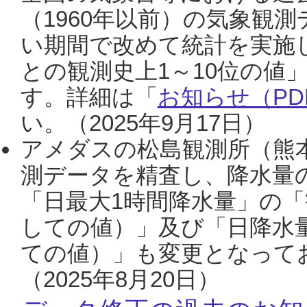
（1960年以前）の気象観
い期間で改めて統計を実施
との観測史上1～10位の値
す。詳細は「
お知らせ（PDF
い。（2025年9月17日）
アメダスの松島観測所（熊本
測データを精査し、降水量
「日最大1時間降水量」の「
しての値）」及び「日降水
ての値）」も変更となって
（2025年8月20日）