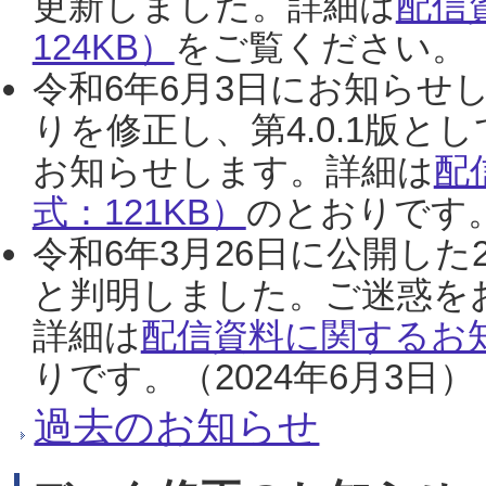
更新しました。詳細は
配信
124KB）
をご覧ください。（2
令和6年6月3日にお知らせし
りを修正し、第4.0.1版
お知らせします。詳細は
配
式：121KB）
のとおりです。
令和6年3月26日に公開した
と判明しました。ご迷惑を
詳細は
配信資料に関するお知
りです。（2024年6月3日）
過去のお知らせ