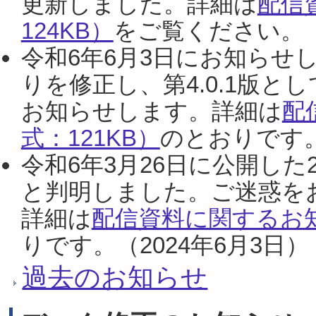
更新しました。詳細は
配信
124KB）
をご覧ください。（2
令和6年6月3日にお知らせし
りを修正し、第4.0.1版
お知らせします。詳細は
配
式：121KB）
のとおりです。
令和6年3月26日に公開した
と判明しました。ご迷惑を
詳細は
配信資料に関するお知
りです。（2024年6月3日）
過去のお知らせ