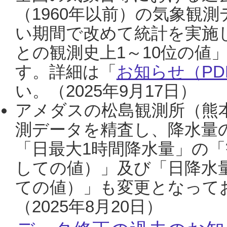
（1960年以前）の気象観
い期間で改めて統計を実施
との観測史上1～10位の値
す。詳細は「
お知らせ（PDF
い。（2025年9月17日）
アメダスの松島観測所（熊本
測データを精査し、降水量
「日最大1時間降水量」の「
しての値）」及び「日降水
ての値）」も変更となって
（2025年8月20日）