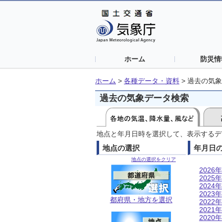
ホーム
防災情
ホーム
>
各種データ・資料
>
過去の気象
過去の気象データ検索
地点と年月日時を選択して、表示するデ
地点の選択
年月日
地点の選択をクリア
2026年
2025年
2024年
2023年
都府県・地方を選択
2022年
2021年
2020年