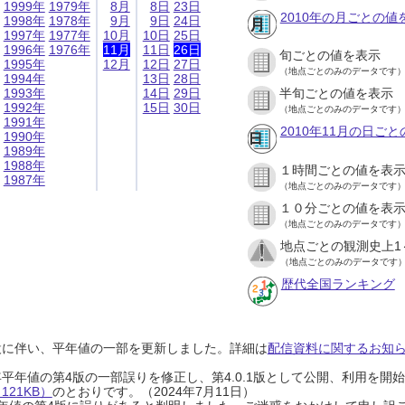
1999年
1979年
8月
8日
23日
2010年の月ごとの値
1998年
1978年
9月
9日
24日
1997年
1977年
10月
10日
25日
1996年
1976年
11月
11日
26日
旬ごとの値を表示
1995年
12月
12日
27日
（地点ごとのみのデータです
1994年
13日
28日
1993年
14日
29日
半旬ごとの値を表示
1992年
15日
30日
（地点ごとのみのデータです
1991年
2010年11月の日ご
1990年
1989年
1988年
１時間ごとの値を表
1987年
（地点ごとのみのデータです
１０分ごとの値を表
（地点ごとのみのデータです
地点ごとの観測史上1
（地点ごとのみのデータです
歴代全国ランキング
設に伴い、平年値の一部を更新しました。詳細は
配信資料に関するお知らせ
0年平年値の第4版の一部誤りを修正し、第4.0.1版として公開、利用を
21KB）
のとおりです。（2024年7月11日）