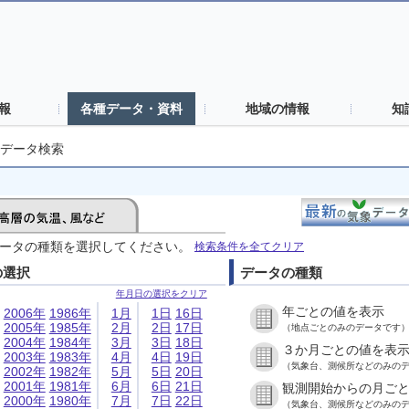
報
各種データ・資料
地域の情報
知
データ検索
ータの種類を選択してください。
検索条件を全てクリア
の選択
データの種類
年月日の選択をクリア
年ごとの値を表示
2006年
1986年
1月
1日
16日
2005年
1985年
2月
2日
17日
（地点ごとのみのデータです
2004年
1984年
3月
3日
18日
３か月ごとの値を表
2003年
1983年
4月
4日
19日
（気象台、測候所などのみの
2002年
1982年
5月
5日
20日
2001年
1981年
6月
6日
21日
観測開始からの月ご
2000年
1980年
7月
7日
22日
（気象台、測候所などのみの