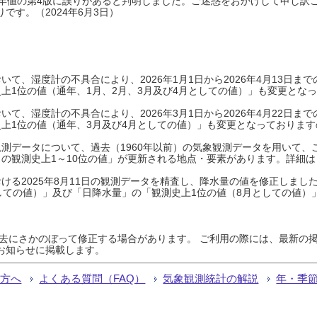
0年平年値の第4版に誤りがあると判明しました。ご迷惑をおかけして申し訳
です。（2024年6月3日）
て、湿度計の不具合により、2026年1月1日から2026年4月13日
上1位の値（通年、1月、2月、3月及び4月としての値）」も変更とな
て、湿度計の不具合により、2026年3月1日から2026年4月22日
上1位の値（通年、3月及び4月としての値）」も変更となっておりますので
測データについて、過去（1960年以前）の気象観測データを用いて、
の観測史上1～10位の値」が更新される地点・要素があります。詳細は
ける2025年8月11日の観測データを精査し、降水量の値を修正しまし
しての値）」及び「日降水量」の「観測史上1位の値（8月としての値）
過去にさかのぼって修正する場合があります。 ご利用の際には、最新の掲
お知らせに掲載します。
る方へ
よくある質問（FAQ）
気象観測統計の解説
年・季