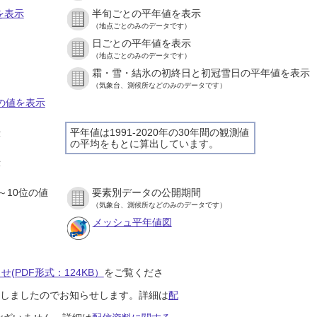
を表示
半旬ごとの平年値を表示
（地点ごとのみのデータです）
日ごとの平年値を表示
）
（地点ごとのみのデータです）
霜・雪・結氷の初終日と初冠雪日の平年値を表示
）
（気象台、測候所などのみのデータです）
との値を表示
平年値は1991-2020年の30年間の観測値
示
の平均をもとに算出しています。
）
示
）
～10位の値
要素別データの公開期間
）
（気象台、測候所などのみのデータです）
メッシュ平年値図
(PDF形式：124KB）
をご覧くださ
開始しましたのでお知らせします。詳細は
配