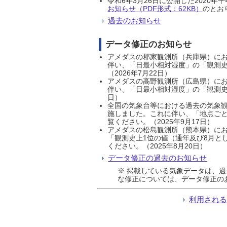
令和6年3月26日に公開した202
お知らせ（PDF形式：62KB）
のとおり
過去のお知らせ
データ修正のお知らせ
アメダスの郡家観測所（兵庫県）におい
伴い、「日最小相対湿度」の「観測史
（2026年7月22日）
アメダスの高野観測所（広島県）におい
伴い、「日最小相対湿度」の「観測史
日）
全国の気象台等における過去の気象観
施しました。これに伴い、「地点ごと
覧ください。（2025年9月17日）
アメダスの松島観測所（熊本県）にお
「観測史上1位の値（通年及び8月と
ください。（2025年8月20日）
データ修正の過去のお知らせ
※ 掲載している気象データは、
な修正については、データ修正の
利用され