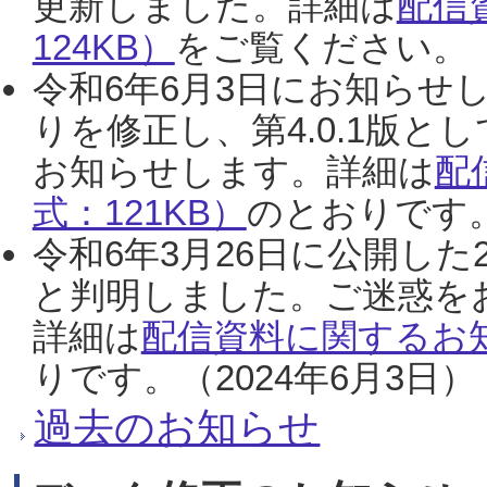
更新しました。詳細は
配信
124KB）
をご覧ください。（2
令和6年6月3日にお知らせし
りを修正し、第4.0.1版
お知らせします。詳細は
配
式：121KB）
のとおりです。
令和6年3月26日に公開した
と判明しました。ご迷惑を
詳細は
配信資料に関するお知
りです。（2024年6月3日）
過去のお知らせ