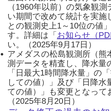
（1960年以前）の気象観
い期間で改めて統計を実施
との観測史上1～10位の値
す。詳細は「
お知らせ（PDF
い。（2025年9月17日）
アメダスの松島観測所（熊本
測データを精査し、降水量
「日最大1時間降水量」の「
しての値）」及び「日降水
ての値）」も変更となって
（2025年8月20日）