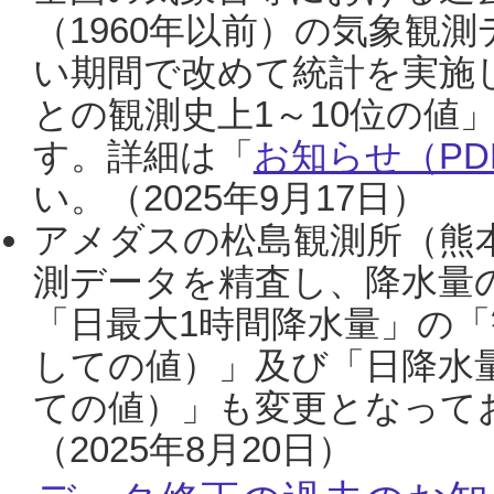
（1960年以前）の気象観
い期間で改めて統計を実施
との観測史上1～10位の値
す。詳細は「
お知らせ（PDF
い。（2025年9月17日）
アメダスの松島観測所（熊本
測データを精査し、降水量
「日最大1時間降水量」の「
しての値）」及び「日降水
ての値）」も変更となって
（2025年8月20日）