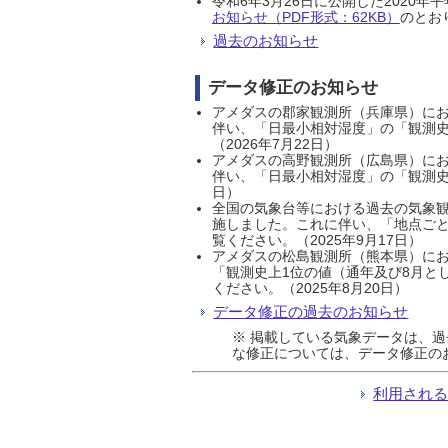
令和6年3月26日に公開した202
お知らせ（PDF形式：62KB）
のとおり
過去のお知らせ
データ修正のお知らせ
アメダスの郡家観測所（兵庫県）におい
伴い、「日最小相対湿度」の「観測史
（2026年7月22日）
アメダスの高野観測所（広島県）におい
伴い、「日最小相対湿度」の「観測史
日）
全国の気象台等における過去の気象観
施しました。これに伴い、「地点ごと
覧ください。（2025年9月17日）
アメダスの松島観測所（熊本県）にお
「観測史上1位の値（通年及び8月と
ください。（2025年8月20日）
データ修正の過去のお知らせ
※ 掲載している気象データは、
な修正については、データ修正の
利用され