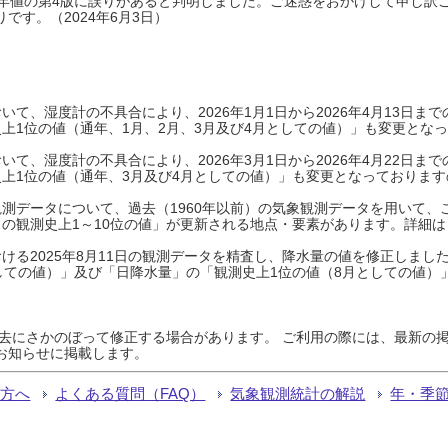
0年平年値の第4版に誤りがあると判明しました。ご迷惑をおかけして申し訳
です。（2024年6月3日）
て、湿度計の不具合により、2026年1月1日から2026年4月13日
上1位の値（通年、1月、2月、3月及び4月としての値）」も変更とな
て、湿度計の不具合により、2026年3月1日から2026年4月22日
上1位の値（通年、3月及び4月としての値）」も変更となっておりますので
測データについて、過去（1960年以前）の気象観測データを用いて、
の観測史上1～10位の値」が更新される地点・要素があります。詳細は
ける2025年8月11日の観測データを精査し、降水量の値を修正しまし
しての値）」及び「日降水量」の「観測史上1位の値（8月としての値）
過去にさかのぼって修正する場合があります。 ご利用の際には、最新の掲
お知らせに掲載します。
る方へ
よくある質問（FAQ）
気象観測統計の解説
年・季