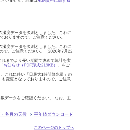
ございません。詳細は
配信資料に関する
までの湿度データを欠測としました。これに
っておりますので、ご注意ください。
までの湿度データを欠測としました。これに
、ご注意ください。（2026年7月22
これまでより長い期間で改めて統計を実
「
お知らせ（PDF形式:219KB）
」をご
た。これに伴い「日最大1時間降水量」の
」も変更となっておりますので、ご注意
載データをご確認ください。 なお、主
節・各月の天候
平年値ダウンロード
このページのトップへ