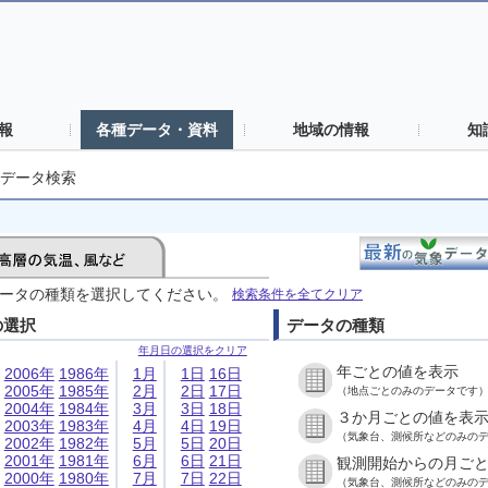
報
各種データ・資料
地域の情報
知
データ検索
ータの種類を選択してください。
検索条件を全てクリア
の選択
データの種類
年月日の選択をクリア
年ごとの値を表示
2006年
1986年
1月
1日
16日
2005年
1985年
2月
2日
17日
（地点ごとのみのデータです
2004年
1984年
3月
3日
18日
３か月ごとの値を表
2003年
1983年
4月
4日
19日
（気象台、測候所などのみの
2002年
1982年
5月
5日
20日
2001年
1981年
6月
6日
21日
観測開始からの月ご
2000年
1980年
7月
7日
22日
（気象台、測候所などのみの