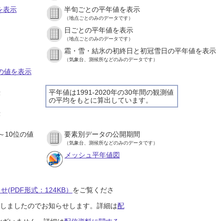
を表示
半旬ごとの平年値を表示
（地点ごとのみのデータです）
日ごとの平年値を表示
）
（地点ごとのみのデータです）
霜・雪・結氷の初終日と初冠雪日の平年値を表示
）
（気象台、測候所などのみのデータです）
との値を表示
平年値は1991-2020年の30年間の観測値
示
の平均をもとに算出しています。
）
示
）
～10位の値
要素別データの公開期間
）
（気象台、測候所などのみのデータです）
メッシュ平年値図
(PDF形式：124KB）
をご覧くださ
開始しましたのでお知らせします。詳細は
配