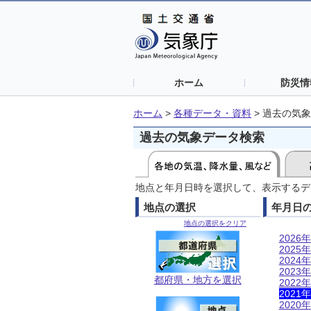
ホーム
防災情
ホーム
>
各種データ・資料
>
過去の気象
過去の気象データ検索
地点と年月日時を選択して、表示するデ
地点の選択
年月日
地点の選択をクリア
2026年
2025年
2024年
2023年
都府県・地方を選択
2022年
2021年
2020年