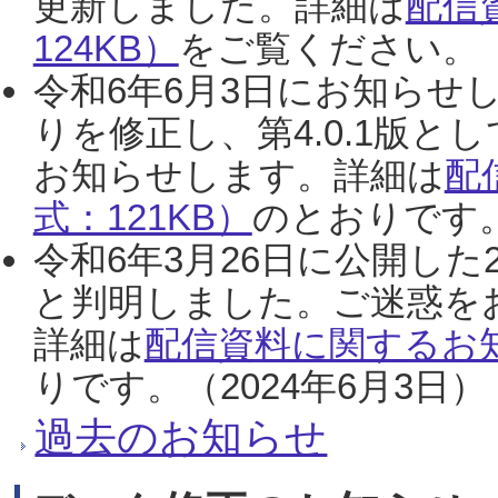
更新しました。詳細は
配信
124KB）
をご覧ください。（2
令和6年6月3日にお知らせし
りを修正し、第4.0.1版
お知らせします。詳細は
配
式：121KB）
のとおりです。
令和6年3月26日に公開した
と判明しました。ご迷惑を
詳細は
配信資料に関するお知
りです。（2024年6月3日）
過去のお知らせ