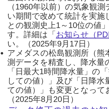
（1960年以前）の気象観
い期間で改めて統計を実施
との観測史上1～10位の値
す。詳細は「
お知らせ（PDF
い。（2025年9月17日）
アメダスの松島観測所（熊本
測データを精査し、降水量
「日最大1時間降水量」の「
しての値）」及び「日降水
ての値）」も変更となって
（2025年8月20日）