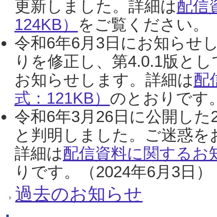
更新しました。詳細は
配信
124KB）
をご覧ください。（2
令和6年6月3日にお知らせし
りを修正し、第4.0.1版
お知らせします。詳細は
配
式：121KB）
のとおりです。
令和6年3月26日に公開した
と判明しました。ご迷惑を
詳細は
配信資料に関するお知
りです。（2024年6月3日）
過去のお知らせ