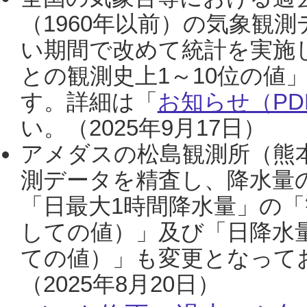
（1960年以前）の気象観
い期間で改めて統計を実施
との観測史上1～10位の値
す。詳細は「
お知らせ（PDF
い。（2025年9月17日）
アメダスの松島観測所（熊本
測データを精査し、降水量
「日最大1時間降水量」の「
しての値）」及び「日降水
ての値）」も変更となって
（2025年8月20日）