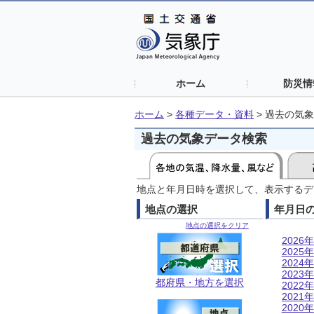
ホーム
防災情
ホーム
>
各種データ・資料
>
過去の気象
過去の気象データ検索
地点と年月日時を選択して、表示するデ
地点の選択
年月日
地点の選択をクリア
2026年
2025年
2024年
2023年
都府県・地方を選択
2022年
2021年
2020年