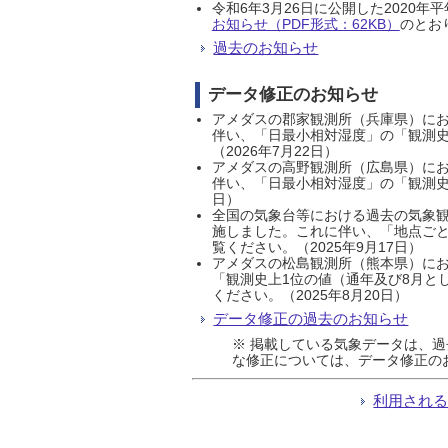
令和6年3月26日に公開した202
お知らせ（PDF形式：62KB）
のとおり
過去のお知らせ
データ修正のお知らせ
アメダスの郡家観測所（兵庫県）におい
伴い、「日最小相対湿度」の「観測史
（2026年7月22日）
アメダスの高野観測所（広島県）におい
伴い、「日最小相対湿度」の「観測史
日）
全国の気象台等における過去の気象観
施しました。これに伴い、「地点ごと
覧ください。（2025年9月17日）
アメダスの松島観測所（熊本県）にお
「観測史上1位の値（通年及び8月と
ください。（2025年8月20日）
データ修正の過去のお知らせ
※ 掲載している気象データは、
な修正については、データ修正の
利用され