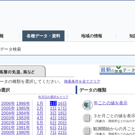
報
各種データ・資料
地域の情報
知
データ検索
ータの種類を選択してください。
検索条件を全てクリア
の選択
データの種類
年月日の選択をクリア
年ごとの値を表示
2006年
1986年
1月
1日
16日
2005年
1985年
2月
2日
17日
2004年
1984年
3月
3日
18日
３か月ごとの値を表
2003年
1983年
4月
4日
19日
（気象台、測候所などのみの
2002年
1982年
5月
5日
20日
2001年
1981年
6月
6日
21日
観測開始からの月ご
2000年
1980年
7月
7日
22日
（気象台、測候所などのみの