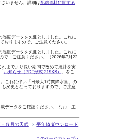
ございません。詳細は
配信資料に関する
までの湿度データを欠測としました。これに
っておりますので、ご注意ください。
までの湿度データを欠測としました。これに
、ご注意ください。（2026年7月22
これまでより長い期間で改めて統計を実
「
お知らせ（PDF形式:219KB）
」をご
た。これに伴い「日最大1時間降水量」の
」も変更となっておりますので、ご注意
載データをご確認ください。 なお、主
節・各月の天候
平年値ダウンロード
このページのトップへ