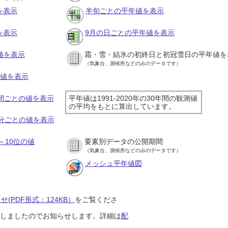
を表示
半旬ごとの平年値を表示
を表示
9月の日ごとの平年値を表示
値を表示
霜・雪・結氷の初終日と初冠雪日の平年値を
（気象台、測候所などのみのデータです）
の値を表示
時間ごとの値を表示
平年値は1991-2020年の30年間の観測値
の平均をもとに算出しています。
０分ごとの値を表示
～10位の値
要素別データの公開期間
（気象台、測候所などのみのデータです）
メッシュ平年値図
(PDF形式：124KB）
をご覧くださ
開始しましたのでお知らせします。詳細は
配