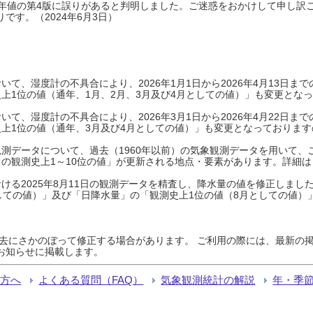
0年平年値の第4版に誤りがあると判明しました。ご迷惑をおかけして申し訳
です。（2024年6月3日）
て、湿度計の不具合により、2026年1月1日から2026年4月13日
上1位の値（通年、1月、2月、3月及び4月としての値）」も変更とな
て、湿度計の不具合により、2026年3月1日から2026年4月22日
上1位の値（通年、3月及び4月としての値）」も変更となっておりますので
測データについて、過去（1960年以前）の気象観測データを用いて、
の観測史上1～10位の値」が更新される地点・要素があります。詳細は
ける2025年8月11日の観測データを精査し、降水量の値を修正しまし
しての値）」及び「日降水量」の「観測史上1位の値（8月としての値）
過去にさかのぼって修正する場合があります。 ご利用の際には、最新の掲
お知らせに掲載します。
る方へ
よくある質問（FAQ）
気象観測統計の解説
年・季