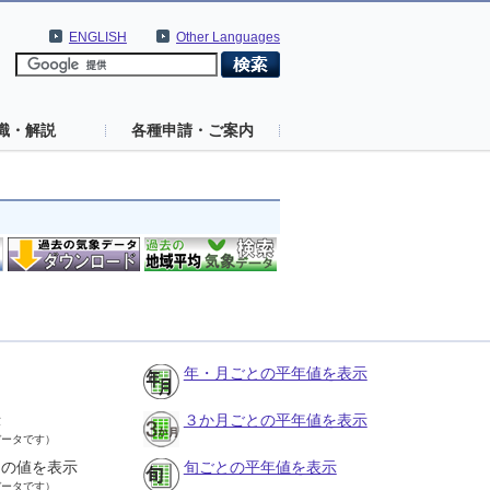
ENGLISH
Other Languages
識・解説
各種申請・ご案内
年・月ごとの平年値を表示
示
３か月ごとの平年値を表示
データです）
との値を表示
旬ごとの平年値を表示
データです）