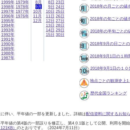
1999年
1979年
8月
8日
23日
2018年の月ごとの値
1998年
1978年
9月
9日
24日
1997年
1977年
10月
10日
25日
1996年
1976年
11月
11日
26日
2018年の旬ごとの値
1995年
12月
12日
27日
1994年
13日
28日
1993年
14日
29日
2018年の半旬ごとの
1992年
15日
30日
1991年
2018年9月の日ごと
1990年
1989年
1988年
2018年9月1日の１
1987年
2018年9月1日の１
地点ごとの観測史上1
歴代全国ランキング
設に伴い、平年値の一部を更新しました。詳細は
配信資料に関するお知らせ
0年平年値の第4版の一部誤りを修正し、第4.0.1版として公開、利用を
21KB）
のとおりです。（2024年7月11日）