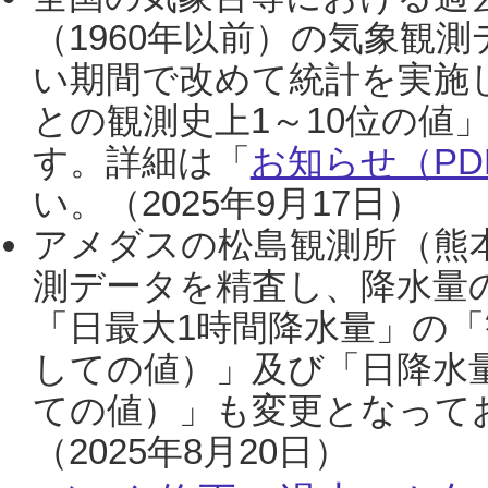
（1960年以前）の気象観
い期間で改めて統計を実施
との観測史上1～10位の値
す。詳細は「
お知らせ（PDF
い。（2025年9月17日）
アメダスの松島観測所（熊本
測データを精査し、降水量
「日最大1時間降水量」の「
しての値）」及び「日降水
ての値）」も変更となって
（2025年8月20日）