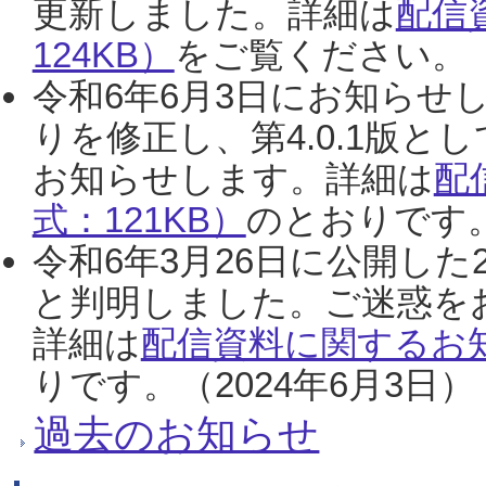
更新しました。詳細は
配信
124KB）
をご覧ください。（2
令和6年6月3日にお知らせし
りを修正し、第4.0.1版
お知らせします。詳細は
配
式：121KB）
のとおりです。
令和6年3月26日に公開した
と判明しました。ご迷惑を
詳細は
配信資料に関するお知
りです。（2024年6月3日）
過去のお知らせ