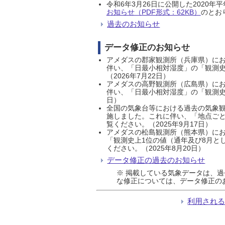
令和6年3月26日に公開した202
お知らせ（PDF形式：62KB）
のとおり
過去のお知らせ
データ修正のお知らせ
アメダスの郡家観測所（兵庫県）におい
伴い、「日最小相対湿度」の「観測史
（2026年7月22日）
アメダスの高野観測所（広島県）におい
伴い、「日最小相対湿度」の「観測史
日）
全国の気象台等における過去の気象観
施しました。これに伴い、「地点ごと
覧ください。（2025年9月17日）
アメダスの松島観測所（熊本県）にお
「観測史上1位の値（通年及び8月と
ください。（2025年8月20日）
データ修正の過去のお知らせ
※ 掲載している気象データは、
な修正については、データ修正の
利用され