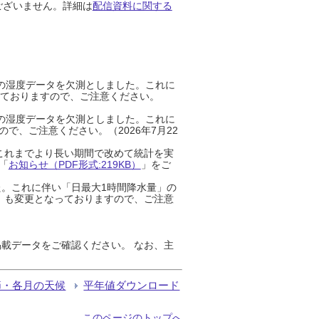
ございません。詳細は
配信資料に関する
までの湿度データを欠測としました。これに
っておりますので、ご注意ください。
までの湿度データを欠測としました。これに
、ご注意ください。（2026年7月22
これまでより長い期間で改めて統計を実
「
お知らせ（PDF形式:219KB）
」をご
た。これに伴い「日最大1時間降水量」の
」も変更となっておりますので、ご注意
載データをご確認ください。 なお、主
節・各月の天候
平年値ダウンロード
このページのトップへ