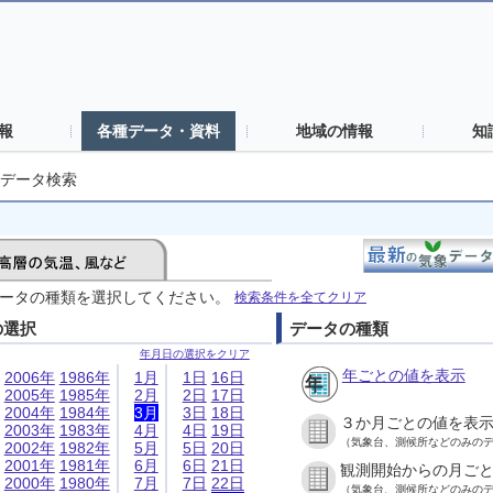
報
各種データ・資料
地域の情報
知
データ検索
ータの種類を選択してください。
検索条件を全てクリア
の選択
データの種類
年月日の選択をクリア
年ごとの値を表示
2006年
1986年
1月
1日
16日
2005年
1985年
2月
2日
17日
2004年
1984年
3月
3日
18日
３か月ごとの値を表
2003年
1983年
4月
4日
19日
（気象台、測候所などのみの
2002年
1982年
5月
5日
20日
2001年
1981年
6月
6日
21日
観測開始からの月ご
2000年
1980年
7月
7日
22日
（気象台、測候所などのみの