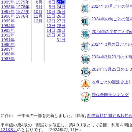
1999年
1979年
8月
8日
23日
2024年の月ごとの値
1998年
1978年
9月
9日
24日
1997年
1977年
10月
10日
25日
1996年
1976年
11月
11日
26日
2024年の旬ごとの値
1995年
12月
12日
27日
1994年
13日
28日
1993年
14日
29日
2024年の半旬ごとの
1992年
15日
30日
1991年
31日
2024年3月の日ごと
1990年
1989年
1988年
2024年3月23日の
1987年
2024年3月23日の
地点ごとの観測史上1
歴代全国ランキング
設に伴い、平年値の一部を更新しました。詳細は
配信資料に関するお知らせ
0年平年値の第4版の一部誤りを修正し、第4.0.1版として公開、利用を
21KB）
のとおりです。（2024年7月11日）