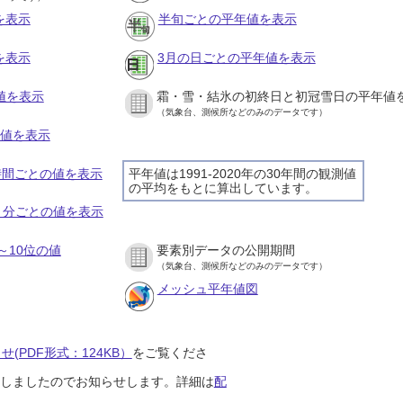
を表示
半旬ごとの平年値を表示
を表示
3月の日ごとの平年値を表示
値を表示
霜・雪・結氷の初終日と初冠雪日の平年値
（気象台、測候所などのみのデータです）
の値を表示
１時間ごとの値を表示
平年値は1991-2020年の30年間の観測値
の平均をもとに算出しています。
１０分ごとの値を表示
～10位の値
要素別データの公開期間
（気象台、測候所などのみのデータです）
メッシュ平年値図
(PDF形式：124KB）
をご覧くださ
開始しましたのでお知らせします。詳細は
配