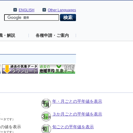
ENGLISH
Other Languages
識・解説
各種申請・ご案内
年・月ごとの平年値を表示
示
３か月ごとの平年値を表示
データです）
との値を表示
旬ごとの平年値を表示
データです）