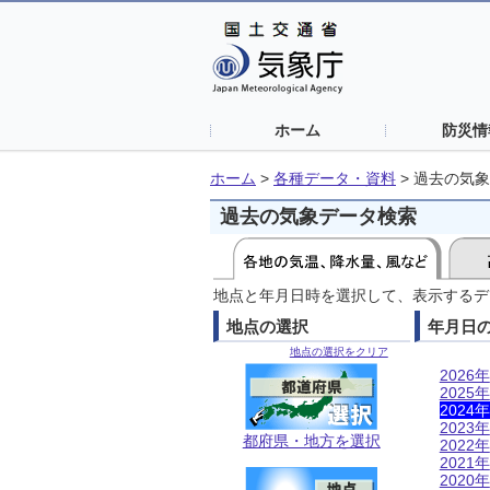
ホーム
防災情
ホーム
>
各種データ・資料
>
過去の気象
過去の気象データ検索
地点と年月日時を選択して、表示するデ
地点の選択
年月日
地点の選択をクリア
2026年
2025年
2024年
2023年
都府県・地方を選択
2022年
2021年
2020年