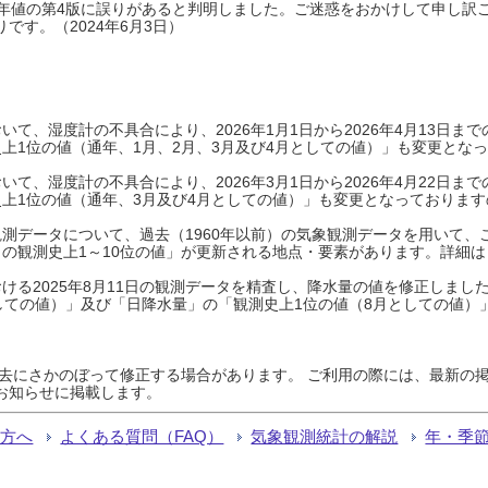
0年平年値の第4版に誤りがあると判明しました。ご迷惑をおかけして申し訳
です。（2024年6月3日）
て、湿度計の不具合により、2026年1月1日から2026年4月13日
上1位の値（通年、1月、2月、3月及び4月としての値）」も変更とな
て、湿度計の不具合により、2026年3月1日から2026年4月22日
上1位の値（通年、3月及び4月としての値）」も変更となっておりますので
測データについて、過去（1960年以前）の気象観測データを用いて、
の観測史上1～10位の値」が更新される地点・要素があります。詳細は
ける2025年8月11日の観測データを精査し、降水量の値を修正しまし
しての値）」及び「日降水量」の「観測史上1位の値（8月としての値）
過去にさかのぼって修正する場合があります。 ご利用の際には、最新の掲
お知らせに掲載します。
る方へ
よくある質問（FAQ）
気象観測統計の解説
年・季