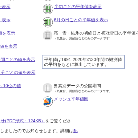
を表示
半旬ごとの平年値を表示
を表示
6月の日ごとの平年値を表示
値を表示
霜・雪・結氷の初終日と初冠雪日の平年値
（気象台、測候所などのみのデータです）
の値を表示
１時間ごとの値を表示
平年値は1991-2020年の30年間の観測値
の平均をもとに算出しています。
１０分ごとの値を表示
～10位の値
要素別データの公開期間
（気象台、測候所などのみのデータです）
メッシュ平年値図
(PDF形式：124KB）
をご覧くださ
開始しましたのでお知らせします。詳細は
配