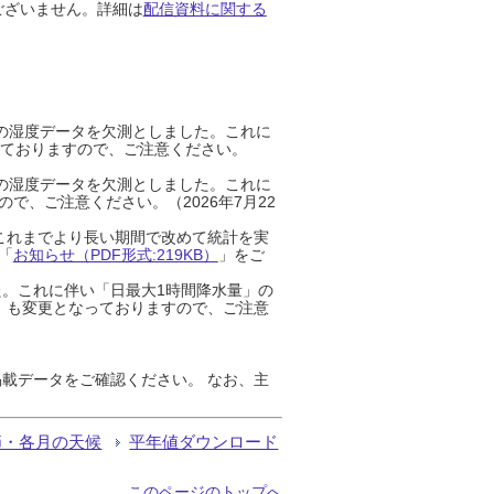
ございません。詳細は
配信資料に関する
までの湿度データを欠測としました。これに
っておりますので、ご注意ください。
までの湿度データを欠測としました。これに
、ご注意ください。（2026年7月22
これまでより長い期間で改めて統計を実
「
お知らせ（PDF形式:219KB）
」をご
た。これに伴い「日最大1時間降水量」の
」も変更となっておりますので、ご注意
載データをご確認ください。 なお、主
節・各月の天候
平年値ダウンロード
このページのトップへ