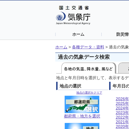
ホーム
防災情
ホーム
>
各種データ・資料
>
過去の気象
過去の気象データ検索
地点と年月日時を選択して、表示するデ
地点の選択
年月日
地点の選択をクリア
2026年
2025年
2024年
2023年
都府県・地方を選択
2022年
2021年
2020年