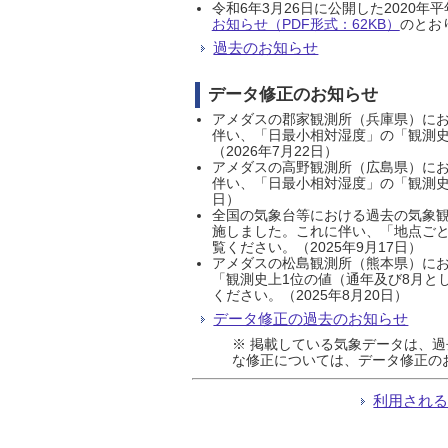
令和6年3月26日に公開した202
お知らせ（PDF形式：62KB）
のとおり
過去のお知らせ
データ修正のお知らせ
アメダスの郡家観測所（兵庫県）におい
伴い、「日最小相対湿度」の「観測史
（2026年7月22日）
アメダスの高野観測所（広島県）におい
伴い、「日最小相対湿度」の「観測史
日）
全国の気象台等における過去の気象観
施しました。これに伴い、「地点ごと
覧ください。（2025年9月17日）
アメダスの松島観測所（熊本県）にお
「観測史上1位の値（通年及び8月と
ください。（2025年8月20日）
データ修正の過去のお知らせ
※ 掲載している気象データは、
な修正については、データ修正の
利用され