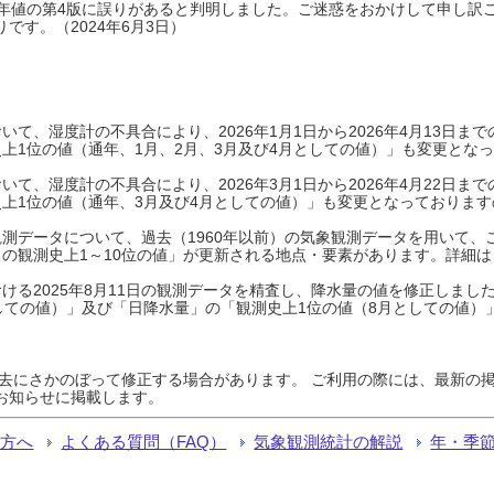
0年平年値の第4版に誤りがあると判明しました。ご迷惑をおかけして申し訳
です。（2024年6月3日）
て、湿度計の不具合により、2026年1月1日から2026年4月13日
上1位の値（通年、1月、2月、3月及び4月としての値）」も変更とな
て、湿度計の不具合により、2026年3月1日から2026年4月22日
上1位の値（通年、3月及び4月としての値）」も変更となっておりますので
測データについて、過去（1960年以前）の気象観測データを用いて、
の観測史上1～10位の値」が更新される地点・要素があります。詳細は
ける2025年8月11日の観測データを精査し、降水量の値を修正しまし
しての値）」及び「日降水量」の「観測史上1位の値（8月としての値）
過去にさかのぼって修正する場合があります。 ご利用の際には、最新の掲
お知らせに掲載します。
る方へ
よくある質問（FAQ）
気象観測統計の解説
年・季