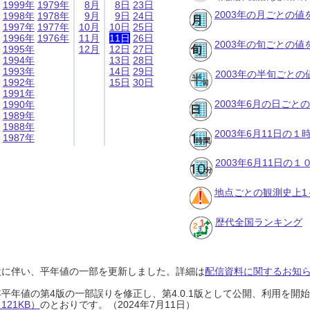
1999年
1979年
8月
8日
23日
2003年の月ごとの値
1998年
1978年
9月
9日
24日
1997年
1977年
10月
10日
25日
1996年
1976年
11月
11日
26日
2003年の旬ごとの値
1995年
12月
12日
27日
1994年
13日
28日
1993年
14日
29日
2003年の半旬ごとの
1992年
15日
30日
1991年
2003年6月の日ごと
1990年
1989年
1988年
2003年6月11日の
1987年
2003年6月11日の
地点ごとの観測史上1
歴代全国ランキング
設に伴い、平年値の一部を更新しました。詳細は
配信資料に関するお知らせ
0年平年値の第4版の一部誤りを修正し、第4.0.1版として公開、利用を
21KB）
のとおりです。（2024年7月11日）