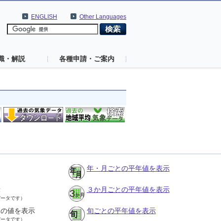
ENGLISH
Other Languages
識・解説
各種申請・ご案内
年・月ごとの平年値を表示
示
３か月ごとの平年値を表示
データです）
との値を表示
旬ごとの平年値を表示
データです）