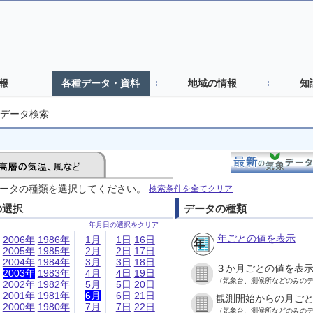
報
各種データ・資料
地域の情報
知
データ検索
ータの種類を選択してください。
検索条件を全てクリア
の選択
データの種類
年月日の選択をクリア
年ごとの値を表示
2006年
1986年
1月
1日
16日
2005年
1985年
2月
2日
17日
2004年
1984年
3月
3日
18日
３か月ごとの値を表
2003年
1983年
4月
4日
19日
（気象台、測候所などのみの
2002年
1982年
5月
5日
20日
2001年
1981年
6月
6日
21日
観測開始からの月ご
2000年
1980年
7月
7日
22日
（気象台、測候所などのみの