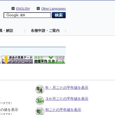
ENGLISH
Other Languages
識・解説
各種申請・ご案内
年・月ごとの平年値を表示
示
３か月ごとの平年値を表示
データです）
との値を表示
旬ごとの平年値を表示
データです）