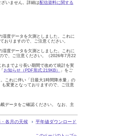
ございません。詳細は
配信資料に関する
までの湿度データを欠測としました。これに
っておりますので、ご注意ください。
までの湿度データを欠測としました。これに
、ご注意ください。（2026年7月22
これまでより長い期間で改めて統計を実
「
お知らせ（PDF形式:219KB）
」をご
た。これに伴い「日最大1時間降水量」の
」も変更となっておりますので、ご注意
載データをご確認ください。 なお、主
節・各月の天候
平年値ダウンロード
このページのトップへ