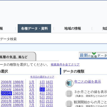
報
各種データ・資料
地域の情報
知
データ検索
ータの種類を選択してください。
検索条件を全てクリア
の選択
データの種類
年月日の選択をクリア
年ごとの値を表示
2006年
1986年
1月
1日
16日
2005年
1985年
2月
2日
17日
2004年
1984年
3月
3日
18日
３か月ごとの値を表
2003年
1983年
4月
4日
19日
（気象台、測候所などのみの
2002年
1982年
5月
5日
20日
2001年
1981年
6月
6日
21日
観測開始からの月ご
2000年
1980年
7月
7日
22日
（気象台、測候所などのみの