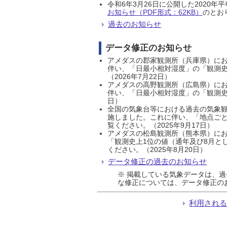
令和6年3月26日に公開した202
お知らせ（PDF形式：62KB）
のとおり
過去のお知らせ
データ修正のお知らせ
アメダスの郡家観測所（兵庫県）におい
伴い、「日最小相対湿度」の「観測史
（2026年7月22日）
アメダスの高野観測所（広島県）におい
伴い、「日最小相対湿度」の「観測史
日）
全国の気象台等における過去の気象観
施しました。これに伴い、「地点ごと
覧ください。（2025年9月17日）
アメダスの松島観測所（熊本県）にお
「観測史上1位の値（通年及び8月と
ください。（2025年8月20日）
データ修正の過去のお知らせ
※ 掲載している気象データは、
な修正については、データ修正の
利用され