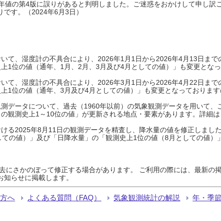
0年平年値の第4版に誤りがあると判明しました。ご迷惑をおかけして申し訳
です。（2024年6月3日）
て、湿度計の不具合により、2026年1月1日から2026年4月13日
上1位の値（通年、1月、2月、3月及び4月としての値）」も変更とな
て、湿度計の不具合により、2026年3月1日から2026年4月22日
上1位の値（通年、3月及び4月としての値）」も変更となっておりますので
測データについて、過去（1960年以前）の気象観測データを用いて、
の観測史上1～10位の値」が更新される地点・要素があります。詳細は
ける2025年8月11日の観測データを精査し、降水量の値を修正しまし
しての値）」及び「日降水量」の「観測史上1位の値（8月としての値）
過去にさかのぼって修正する場合があります。 ご利用の際には、最新の掲
お知らせに掲載します。
る方へ
よくある質問（FAQ）
気象観測統計の解説
年・季