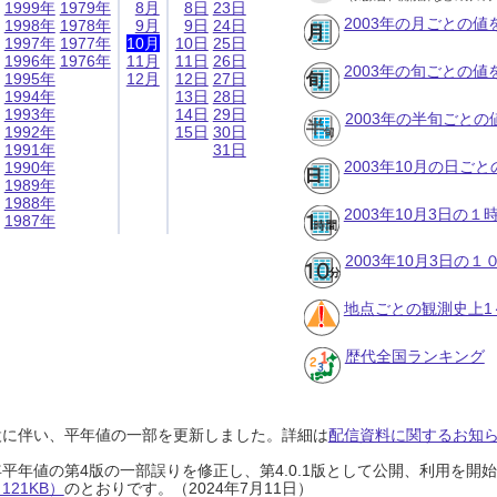
1999年
1979年
8月
8日
23日
2003年の月ごとの値
1998年
1978年
9月
9日
24日
1997年
1977年
10月
10日
25日
1996年
1976年
11月
11日
26日
2003年の旬ごとの値
1995年
12月
12日
27日
1994年
13日
28日
1993年
14日
29日
2003年の半旬ごとの
1992年
15日
30日
1991年
31日
2003年10月の日ご
1990年
1989年
1988年
2003年10月3日の
1987年
2003年10月3日の
地点ごとの観測史上1
歴代全国ランキング
設に伴い、平年値の一部を更新しました。詳細は
配信資料に関するお知らせ
0年平年値の第4版の一部誤りを修正し、第4.0.1版として公開、利用を
21KB）
のとおりです。（2024年7月11日）