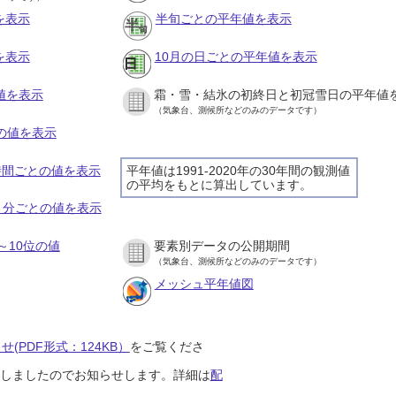
を表示
半旬ごとの平年値を表示
を表示
10月の日ごとの平年値を表示
値を表示
霜・雪・結氷の初終日と初冠雪日の平年値
（気象台、測候所などのみのデータです）
との値を表示
１時間ごとの値を表示
平年値は1991-2020年の30年間の観測値
の平均をもとに算出しています。
１０分ごとの値を表示
～10位の値
要素別データの公開期間
（気象台、測候所などのみのデータです）
メッシュ平年値図
(PDF形式：124KB）
をご覧くださ
開始しましたのでお知らせします。詳細は
配