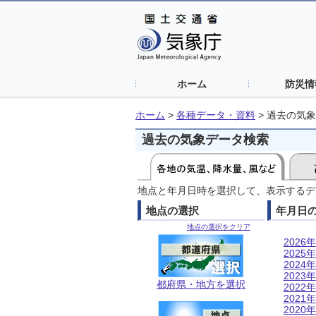
ホーム
防災情
ホーム
>
各種データ・資料
>
過去の気象
過去の気象データ検索
地点と年月日時を選択して、表示するデ
地点の選択
年月日
地点の選択をクリア
2026年
2025年
2024年
2023年
都府県・地方を選択
2022年
2021年
2020年