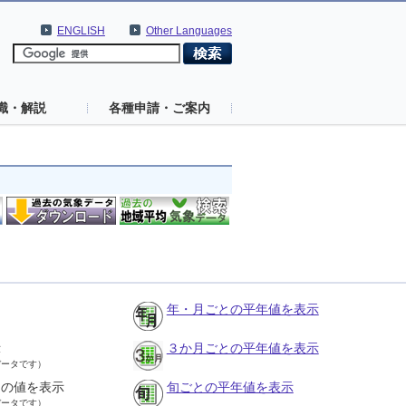
ENGLISH
Other Languages
識・解説
各種申請・ご案内
年・月ごとの平年値を表示
示
３か月ごとの平年値を表示
データです）
との値を表示
旬ごとの平年値を表示
データです）