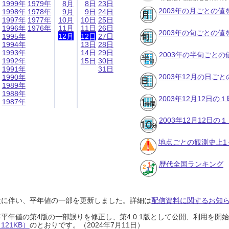
1999年
1979年
8月
8日
23日
2003年の月ごとの値
1998年
1978年
9月
9日
24日
1997年
1977年
10月
10日
25日
1996年
1976年
11月
11日
26日
2003年の旬ごとの値
1995年
12月
12日
27日
1994年
13日
28日
1993年
14日
29日
2003年の半旬ごとの
1992年
15日
30日
1991年
31日
2003年12月の日ご
1990年
1989年
1988年
2003年12月12日
1987年
2003年12月12日
地点ごとの観測史上1
歴代全国ランキング
設に伴い、平年値の一部を更新しました。詳細は
配信資料に関するお知らせ
0年平年値の第4版の一部誤りを修正し、第4.0.1版として公開、利用を
21KB）
のとおりです。（2024年7月11日）