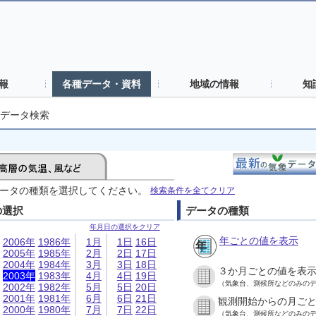
報
各種データ・資料
地域の情報
知
データ検索
ータの種類を選択してください。
検索条件を全てクリア
の選択
データの種類
年月日の選択をクリア
年ごとの値を表示
2006年
1986年
1月
1日
16日
2005年
1985年
2月
2日
17日
2004年
1984年
3月
3日
18日
３か月ごとの値を表
2003年
1983年
4月
4日
19日
（気象台、測候所などのみの
2002年
1982年
5月
5日
20日
2001年
1981年
6月
6日
21日
観測開始からの月ご
2000年
1980年
7月
7日
22日
（気象台、測候所などのみの