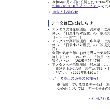
令和6年3月26日に公開した202
お知らせ（PDF形式：62KB）
のとおり
過去のお知らせ
データ修正のお知らせ
アメダスの郡家観測所（兵庫県）におい
伴い、「日最小相対湿度」の「観測史
（2026年7月22日）
アメダスの高野観測所（広島県）におい
伴い、「日最小相対湿度」の「観測史
日）
全国の気象台等における過去の気象観
施しました。これに伴い、「地点ごと
覧ください。（2025年9月17日）
アメダスの松島観測所（熊本県）にお
「観測史上1位の値（通年及び8月と
ください。（2025年8月20日）
データ修正の過去のお知らせ
※ 掲載している気象データは、
な修正については、データ修正の
利用され