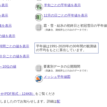
を表示
半旬ごとの平年値を表示
を表示
12月の日ごとの平年値を表示
値を表示
霜・雪・結氷の初終日と初冠雪日の平年値
（気象台、測候所などのみのデータです）
との値を表示
の１時間ごとの値を表示
平年値は1991-2020年の30年間の観測値
の平均をもとに算出しています。
の１０分ごとの値を表示
～10位の値
要素別データの公開期間
（気象台、測候所などのみのデータです）
メッシュ平年値図
(PDF形式：124KB）
をご覧くださ
開始しましたのでお知らせします。詳細は
配