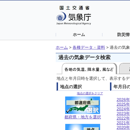
ホーム
防災情
ホーム
>
各種データ・資料
>
過去の気象
過去の気象データ検索
地点と年月日時を選択して、表示するデ
地点の選択
年月日
地点の選択をクリア
2026年
2025年
2024年
2023年
都府県・地方を選択
2022年
2021年
2020年