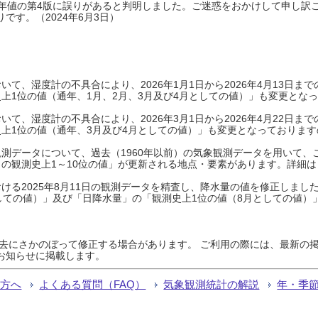
0年平年値の第4版に誤りがあると判明しました。ご迷惑をおかけして申し訳
です。（2024年6月3日）
て、湿度計の不具合により、2026年1月1日から2026年4月13日
上1位の値（通年、1月、2月、3月及び4月としての値）」も変更とな
て、湿度計の不具合により、2026年3月1日から2026年4月22日
上1位の値（通年、3月及び4月としての値）」も変更となっておりますので
測データについて、過去（1960年以前）の気象観測データを用いて、
の観測史上1～10位の値」が更新される地点・要素があります。詳細は
ける2025年8月11日の観測データを精査し、降水量の値を修正しまし
しての値）」及び「日降水量」の「観測史上1位の値（8月としての値）
過去にさかのぼって修正する場合があります。 ご利用の際には、最新の掲
お知らせに掲載します。
る方へ
よくある質問（FAQ）
気象観測統計の解説
年・季