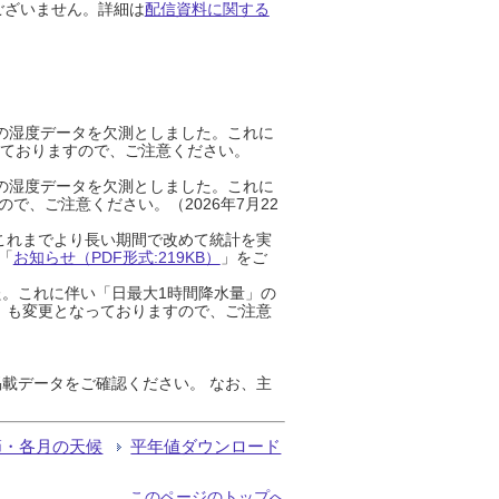
ございません。詳細は
配信資料に関する
までの湿度データを欠測としました。これに
っておりますので、ご注意ください。
までの湿度データを欠測としました。これに
、ご注意ください。（2026年7月22
これまでより長い期間で改めて統計を実
「
お知らせ（PDF形式:219KB）
」をご
た。これに伴い「日最大1時間降水量」の
」も変更となっておりますので、ご注意
載データをご確認ください。 なお、主
節・各月の天候
平年値ダウンロード
このページのトップへ